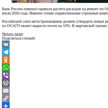
Банк России изменил правила расчета расходов на ремонт по 
июля 2026 года. Именно этими справочниками страховые комп
Российский союз автостраховщиков должен утвердить новые ре
по ОСАГО может вырасти почти на 10%. В мартовской оценке 
«Выплаты
Читать далее
по
Поделиться статьей:
ОСАГО
вырастут
на
VK
10%.
Telegram
ЦБ
обновил
Odnoklassniki
правила
расчета»
WhatsApp
Viber
WordPress
Email
Copy