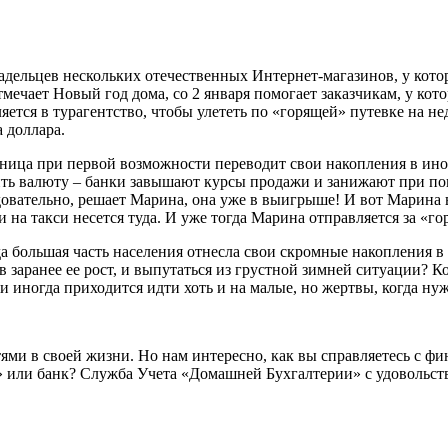
ельцев нескольких отечественных Интернет-магазинов, у которы
тмечает Новый год дома, со 2 января помогает заказчикам, у кот
яется в турагентство, чтобы улететь по «горящей» путевке на не
а доллара.
ица при первой возможности переводит свои накопления в инос
пить валюту – банки завышают курсы продажи и занижают при пок
довательно, решает Марина, она уже в выигрыше! И вот Марина 
 на такси несется туда. И уже тогда Марина отправляется за «г
да большая часть населения отнесла свои скромные накопления в
в заранее ее рост, и выпутаться из грустной зимней ситуации? 
 и иногда приходится идти хоть и на малые, но жертвы, когда ну
тями в своей жизни. Но нам интересно, как вы справляетесь с ф
чка» или банк? Служба Учета «Домашней Бухгалтерии» с удовольс