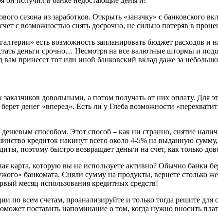
аря он получил в банке недостающие деньги!
вого сезона из заработков. Открыть «заначку» с банковского вкл
й: счет с возможностью снять досрочно, не сильно потеряв в про
алтерии» есть возможность запланировать бюджет расходов и н
остать деньги срочно… Несмотря на все валютные штормы и подор
д вам принесет тот или иной банковский вклад даже за небольшо
х заказчиков довольными, а потом получать от них оплату. Для 
е берет денег «вперед». Есть ли у Глеба возможности «перехвати
тим дешевым способом. Этот способ – как ни странно, снятие нал
ьшинство кредиток накинут всего около 4-5% на выданную сумму,
едиты, поэтому быстро возвращает деньги на счет, как только до
ная карта, которую вы не используете активно? Обычно банки бе
ужого» банкомата. Сняли сумму на продукты, вернете столько же 
ервый месяц использования кредитных средств!
и по всем счетам, проанализируйте и только тогда решите для се
поможет поставить напоминание о том, когда нужно вносить плат