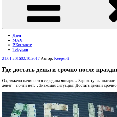
Дзен
MAX
ВКонтакте
Telegram
Опубликовано
21.01.2016
02.10.2017
Автор:
Keepsoft
Где достать деньги срочно после празд
Ох, тяжело начинается середина января… Зарплату выплатили в
денег – почти нет… Знакомая ситуация! Достать деньги срочно