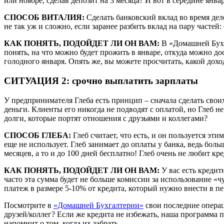
или ноябре, сделав депозит на 3 месяца? И вот в середине янв
СПОСОБ ВИТАЛИЯ:
Сделать банковский вклад во время дело
не так уж и сложно, если заранее разбить вклад на пару часте
КАК ПОНЯТЬ, ПОДОЙДЕТ ЛИ ОН ВАМ:
В «Домашней Бухг
понять, на что можно будет прожить в январе, откуда можно д
голодного января. Опять же, вы можете просчитать, какой дохо
СИТУАЦИЯ 2: срочно выплатить зарплаты
У предпринимателя Глеба есть принцип – сначала сделать свои
деньги. Клиенты его никогда не подводят с оплатой, но Глеб н
долги, которые портят отношения с друзьями и коллегами?
СПОСОБ ГЛЕБА:
Глеб считает, что есть, и он пользуется э
еще не использует. Глеб занимает до оплаты у банка, ведь бол
месяцев, а то и до 100 дней бесплатно! Глеб очень не любит кр
КАК ПОНЯТЬ, ПОДОЙДЕТ ЛИ ОН ВАМ:
У вас есть кредит
часто эта сумма будет не больше комиссии за использование «ч
платеж в размере 5-10% от кредита, который нужно внести в п
Посмотрите в
«Домашней Бухгалтерии»
свои последние операци
друзей/коллег? Если же кредита не избежать, наша программа 
напомнит о том, когда их забрать.