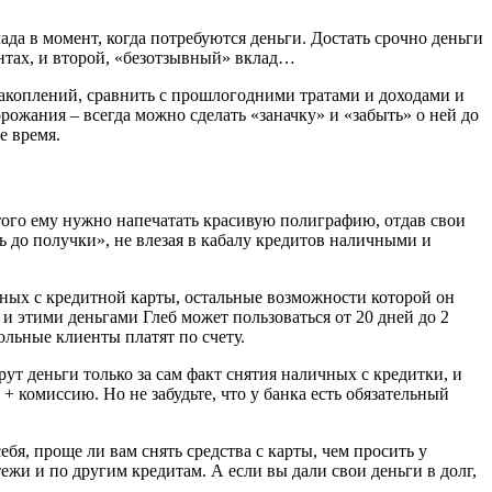
ада в момент, когда потребуются деньги. Достать срочно деньги
центах, и второй, «безотзывный» вклад…
акоплений, сравнить с прошлогодними тратами и доходами и
ожания – всегда можно сделать «заначку» и «забыть» о ней до
е время.
этого ему нужно напечатать красивую полиграфию, отдав свои
ть до получки», не влезая в кабалу кредитов наличными и
ичных с кредитной карты, остальные возможности которой он
 и этими деньгами Глеб может пользоваться от 20 дней до 2
вольные клиенты платят по счету.
рут деньги только за сам факт снятия наличных с кредитки, и
+ комиссию. Но не забудьте, что у банка есть обязательный
бя, проще ли вам снять средства с карты, чем просить у
ежи и по другим кредитам. А если вы дали свои деньги в долг,