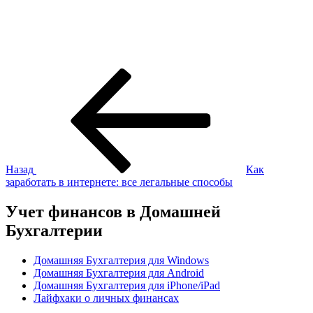
Навигация
Предыдущая
запись:
по
записям
Назад
Как
заработать в интернете: все легальные способы
Учет финансов в Домашней
Бухгалтерии
Домашняя Бухгалтерия для Windows
Домашняя Бухгалтерия для Android
Домашняя Бухгалтерия для iPhone/iPad
Лайфхаки о личных финансах