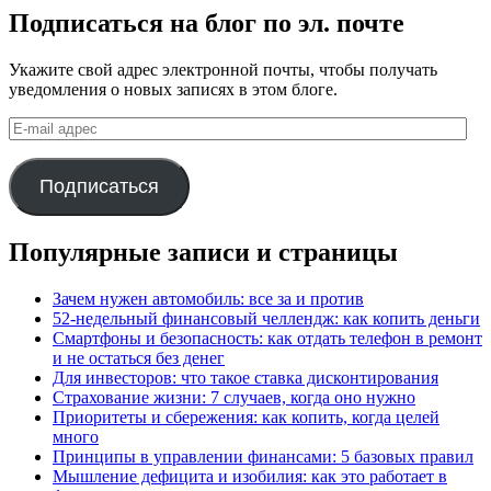
Подписаться на блог по эл. почте
Укажите свой адрес электронной почты, чтобы получать
уведомления о новых записях в этом блоге.
E-
mail
адрес
Подписаться
Популярные записи и страницы
Зачем нужен автомобиль: все за и против
52-недельный финансовый челлендж: как копить деньги
Смартфоны и безопасность: как отдать телефон в ремонт
и не остаться без денег
Для инвесторов: что такое ставка дисконтирования
Страхование жизни: 7 случаев, когда оно нужно
Приоритеты и сбережения: как копить, когда целей
много
Принципы в управлении финансами: 5 базовых правил
Мышление дефицита и изобилия: как это работает в