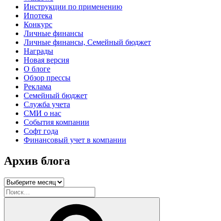
Инструкции по применению
Ипотека
Конкурс
Личные финансы
Личные финансы, Семейный бюджет
Награды
Новая версия
О блоге
Обзор прессы
Реклама
Семейный бюджет
Служба учета
СМИ о нас
События компании
Софт года
Финансовый учет в компании
Архив блога
Архив
блога
Искать:
Поиск