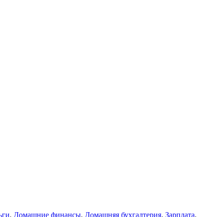
ки
ьги
,
Домашние финансы
,
Домашняя бухгалтерия
,
Зарплата
,