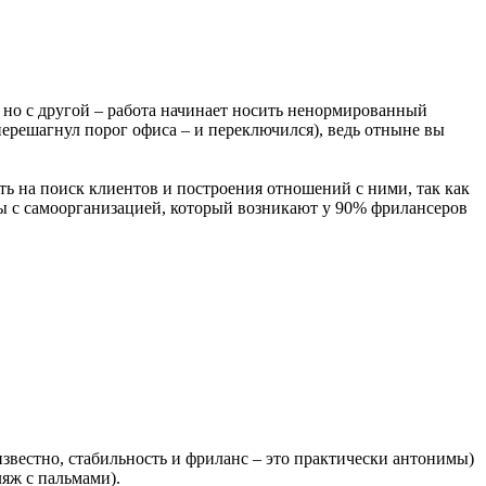
у, но с другой – работа начинает носить ненормированный
перешагнул порог офиса – и переключился), ведь отныне вы
дить на поиск клиентов и построения отношений с ними, так как
емы с самоорганизацией, который возникают у 90% фрилансеров
известно, стабильность и фриланс – это практически антонимы)
ляж с пальмами).