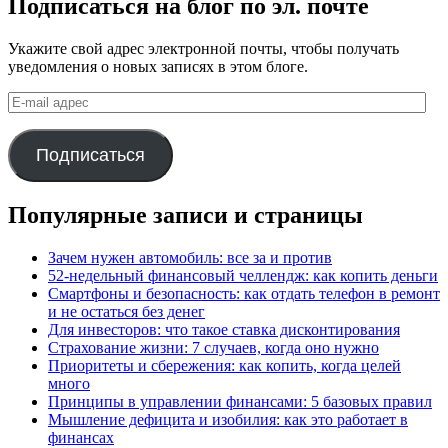
Подписаться на блог по эл. почте
Укажите свой адрес электронной почты, чтобы получать
уведомления о новых записях в этом блоге.
E-
mail
адрес
Подписаться
Популярные записи и страницы
Зачем нужен автомобиль: все за и против
52-недельный финансовый челлендж: как копить деньги
Смартфоны и безопасность: как отдать телефон в ремонт
и не остаться без денег
Для инвесторов: что такое ставка дисконтирования
Страхование жизни: 7 случаев, когда оно нужно
Приоритеты и сбережения: как копить, когда целей
много
Принципы в управлении финансами: 5 базовых правил
Мышление дефицита и изобилия: как это работает в
финансах