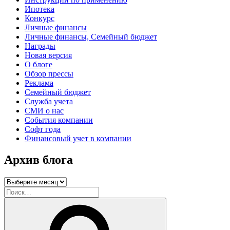
Ипотека
Конкурс
Личные финансы
Личные финансы, Семейный бюджет
Награды
Новая версия
О блоге
Обзор прессы
Реклама
Семейный бюджет
Служба учета
СМИ о нас
События компании
Софт года
Финансовый учет в компании
Архив блога
Архив
блога
Искать:
Поиск