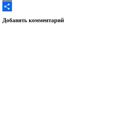
Copy
Link
Отправить
Добавить комментарий