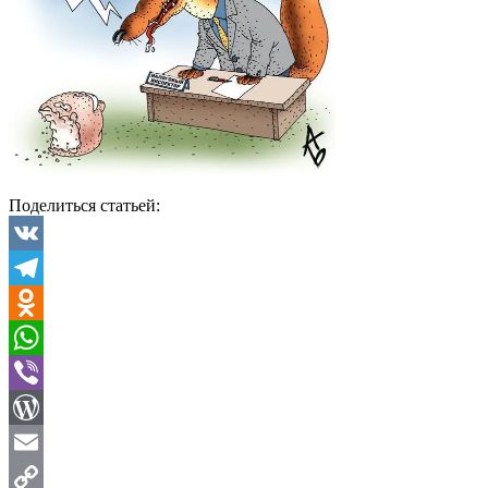
Поделиться статьей:
VK
Telegram
Odnoklassniki
WhatsApp
Viber
WordPress
Email