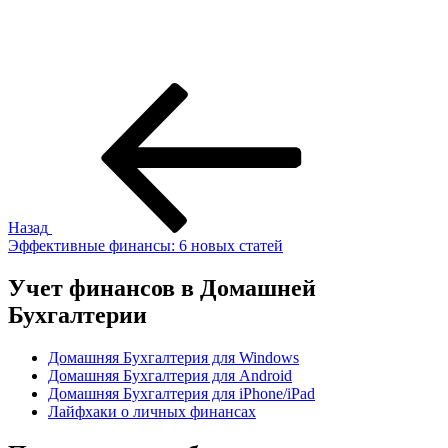
Навигация
Предыдущая
запись:
по
записям
Назад
Эффективные финансы: 6 новых статей
Учет финансов в Домашней
Бухгалтерии
Домашняя Бухгалтерия для Windows
Домашняя Бухгалтерия для Android
Домашняя Бухгалтерия для iPhone/iPad
Лайфхаки о личных финансах