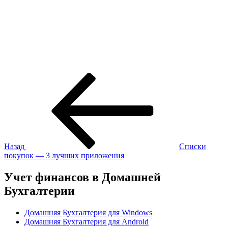
Навигация
Предыдущая
запись:
по
записям
Назад
Списки
покупок — 3 лучших приложения
Учет финансов в Домашней
Бухгалтерии
Домашняя Бухгалтерия для Windows
Домашняя Бухгалтерия для Android