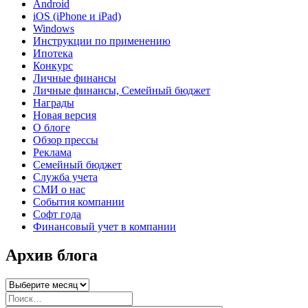
Android
iOS (iPhone и iPad)
Windows
Инструкции по применению
Ипотека
Конкурс
Личные финансы
Личные финансы, Семейный бюджет
Награды
Новая версия
О блоге
Обзор прессы
Реклама
Семейный бюджет
Служба учета
СМИ о нас
События компании
Софт года
Финансовый учет в компании
Архив блога
Архив
блога
Искать: