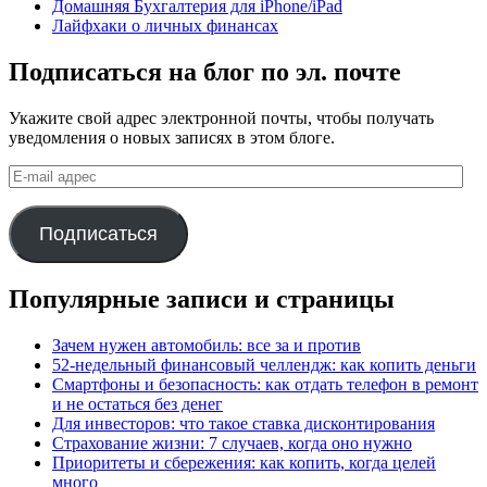
Домашняя Бухгалтерия для iPhone/iPad
Лайфхаки о личных финансах
Подписаться на блог по эл. почте
Укажите свой адрес электронной почты, чтобы получать
уведомления о новых записях в этом блоге.
E-
mail
адрес
Подписаться
Популярные записи и страницы
Зачем нужен автомобиль: все за и против
52-недельный финансовый челлендж: как копить деньги
Смартфоны и безопасность: как отдать телефон в ремонт
и не остаться без денег
Для инвесторов: что такое ставка дисконтирования
Страхование жизни: 7 случаев, когда оно нужно
Приоритеты и сбережения: как копить, когда целей
много