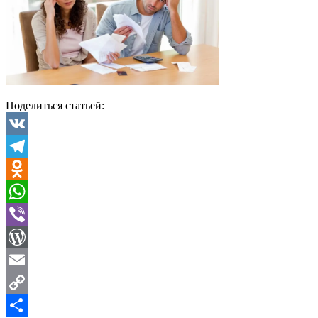
Поделиться статьей:
VK
Telegram
Odnoklassniki
WhatsApp
Viber
WordPress
Email
Copy