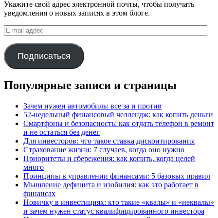
Укажите свой адрес электронной почты, чтобы получать
уведомления о новых записях в этом блоге.
E-
mail
адрес
Подписаться
Популярные записи и страницы
Зачем нужен автомобиль: все за и против
52-недельный финансовый челлендж: как копить деньги
Смартфоны и безопасность: как отдать телефон в ремонт
и не остаться без денег
Для инвесторов: что такое ставка дисконтирования
Страхование жизни: 7 случаев, когда оно нужно
Приоритеты и сбережения: как копить, когда целей
много
Принципы в управлении финансами: 5 базовых правил
Мышление дефицита и изобилия: как это работает в
финансах
Новичку в инвестициях: кто такие «квалы» и «неквалы»
и зачем нужен статус квалифицированного инвестора