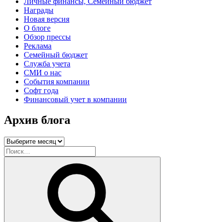
Личные финансы, Семейный бюджет
Награды
Новая версия
О блоге
Обзор прессы
Реклама
Семейный бюджет
Служба учета
СМИ о нас
События компании
Софт года
Финансовый учет в компании
Архив блога
Архив
блога
Искать:
Поиск