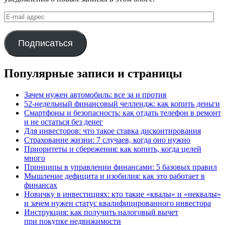
E-
mail
адрес
Подписаться
Популярные записи и страницы
Зачем нужен автомобиль: все за и против
52-недельный финансовый челлендж: как копить деньги
Смартфоны и безопасность: как отдать телефон в ремонт
и не остаться без денег
Для инвесторов: что такое ставка дисконтирования
Страхование жизни: 7 случаев, когда оно нужно
Приоритеты и сбережения: как копить, когда целей
много
Принципы в управлении финансами: 5 базовых правил
Мышление дефицита и изобилия: как это работает в
финансах
Новичку в инвестициях: кто такие «квалы» и «неквалы»
и зачем нужен статус квалифицированного инвестора
Инструкция: как получить налоговый вычет
при покупке недвижимости