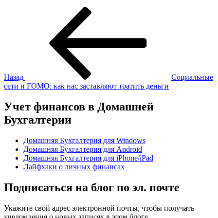
Навигация
Предыдущая
запись:
по
записям
Назад
Социальные
сети и FOMO: как нас заставляют тратить деньги
Учет финансов в Домашней
Бухгалтерии
Домашняя Бухгалтерия для Windows
Домашняя Бухгалтерия для Android
Домашняя Бухгалтерия для iPhone/iPad
Лайфхаки о личных финансах
Подписаться на блог по эл. почте
Укажите свой адрес электронной почты, чтобы получать
уведомления о новых записях в этом блоге.