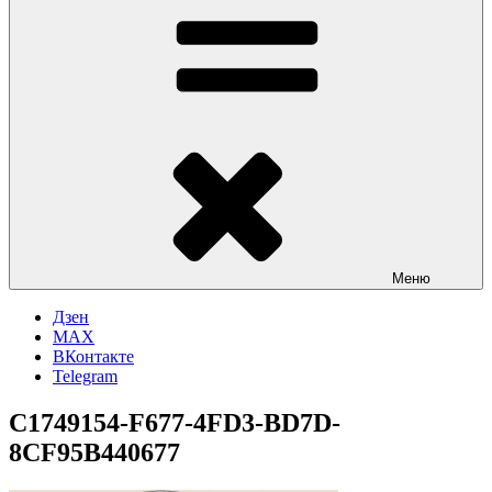
Меню
Дзен
MAX
ВКонтакте
Telegram
C1749154-F677-4FD3-BD7D-
8CF95B440677