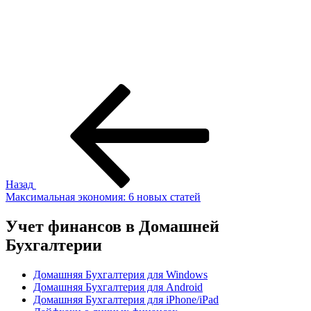
Навигация
Предыдущая
запись:
по
записям
Назад
Максимальная экономия: 6 новых статей
Учет финансов в Домашней
Бухгалтерии
Домашняя Бухгалтерия для Windows
Домашняя Бухгалтерия для Android
Домашняя Бухгалтерия для iPhone/iPad