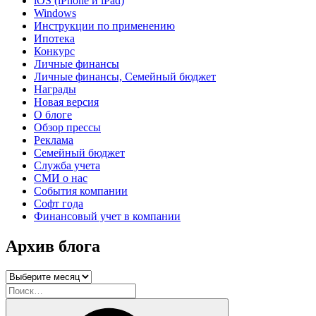
iOS (iPhone и iPad)
Windows
Инструкции по применению
Ипотека
Конкурс
Личные финансы
Личные финансы, Семейный бюджет
Награды
Новая версия
О блоге
Обзор прессы
Реклама
Семейный бюджет
Служба учета
СМИ о нас
События компании
Софт года
Финансовый учет в компании
Архив блога
Архив
блога
Искать:
Поиск