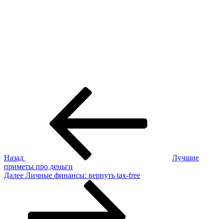
Навигация
Предыдущая
запись:
по
записям
Назад
Лучшие
приметы про деньги
Следующая
Далее
Личные финансы: вернуть tax-free
запись