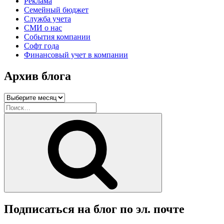
Реклама
Семейный бюджет
Служба учета
СМИ о нас
События компании
Софт года
Финансовый учет в компании
Архив блога
Архив
блога
Искать:
Поиск
Подписаться на блог по эл. почте