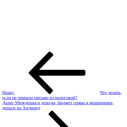
Навигация
Предыдущая
запись:
по
записям
Назад
Что делать,
если не пришло письмо из налоговой?
Следующая
Далее
Убеждения и доходы, бюджет семьи и мошенники,
запись
деньги на Андроид