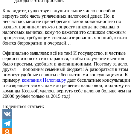
доходы с этой прибыли.
Как видите, существует внушительное число способов
вернуть себе часть уплаченных налоговой денег. Но, к
несчастью, многие пренебрегают такой возможностью по
разным причинам: кто-то попросту никогда не слышал о
налоговых вычетах, кому-то кажется это слишком сложным
процессом, требующим специализированных знаний, кто-то
боится бюрократии и очередей…
Официально заявляем: всё не так! И государство, и частные
сервисы изо всех сил стараются, чтобы получение вычетов
было простым, удобным и дистанционным. Поэтому за дело,
друзья — пополним семейный бюджет! А разобраться в этом
помогут удобные сервисы с бесплатными консультациями. К
примеру,
компания Налогия.ру
дает бесплатные консультации
и возвращает займы даже до решения налоговой, и одному из
команды Keepsoft удалось вернуть себе налогов больше чем на
20000 рублей только за 2015 год!
Поделиться статьей:
VK
Telegram