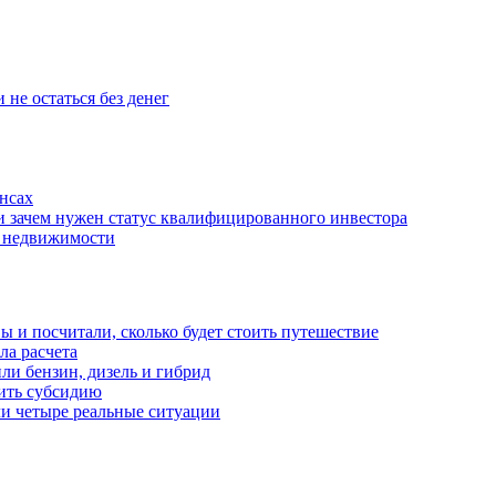
 не остаться без денег
нсах
и зачем нужен статус квалифицированного инвестора
е недвижимости
 и посчитали, сколько будет стоить путешествие
а расчета
ли бензин, дизель и гибрид
чить субсидию
ли четыре реальные ситуации