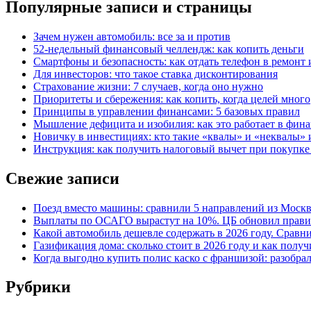
Популярные записи и страницы
Зачем нужен автомобиль: все за и против
52-недельный финансовый челлендж: как копить деньги
Смартфоны и безопасность: как отдать телефон в ремонт и
Для инвесторов: что такое ставка дисконтирования
Страхование жизни: 7 случаев, когда оно нужно
Приоритеты и сбережения: как копить, когда целей много
Принципы в управлении финансами: 5 базовых правил
Мышление дефицита и изобилия: как это работает в фина
Новичку в инвестициях: кто такие «квалы» и «неквалы» 
Инструкция: как получить налоговый вычет при покупк
Свежие записи
Поезд вместо машины: сравнили 5 направлений из Москвы
Выплаты по ОСАГО вырастут на 10%. ЦБ обновил правил
Какой автомобиль дешевле содержать в 2026 году. Сравни
Газификация дома: сколько стоит в 2026 году и как полу
Когда выгодно купить полис каско с франшизой: разобра
Рубрики