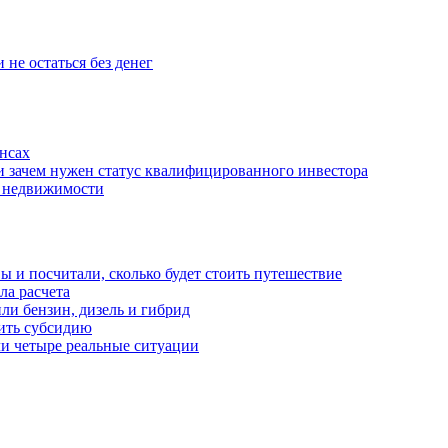
 не остаться без денег
нсах
и зачем нужен статус квалифицированного инвестора
е недвижимости
 и посчитали, сколько будет стоить путешествие
а расчета
ли бензин, дизель и гибрид
чить субсидию
ли четыре реальные ситуации