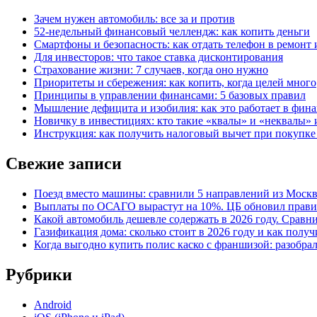
Зачем нужен автомобиль: все за и против
52-недельный финансовый челлендж: как копить деньги
Смартфоны и безопасность: как отдать телефон в ремонт и
Для инвесторов: что такое ставка дисконтирования
Страхование жизни: 7 случаев, когда оно нужно
Приоритеты и сбережения: как копить, когда целей много
Принципы в управлении финансами: 5 базовых правил
Мышление дефицита и изобилия: как это работает в фина
Новичку в инвестициях: кто такие «квалы» и «неквалы» 
Инструкция: как получить налоговый вычет при покупк
Свежие записи
Поезд вместо машины: сравнили 5 направлений из Москвы
Выплаты по ОСАГО вырастут на 10%. ЦБ обновил правил
Какой автомобиль дешевле содержать в 2026 году. Сравни
Газификация дома: сколько стоит в 2026 году и как полу
Когда выгодно купить полис каско с франшизой: разобра
Рубрики
Android