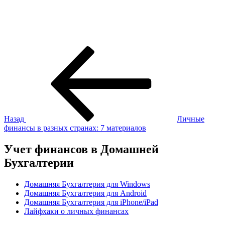
Навигация
Предыдущая
запись:
по
записям
Назад
Личные
финансы в разных странах: 7 материалов
Учет финансов в Домашней
Бухгалтерии
Домашняя Бухгалтерия для Windows
Домашняя Бухгалтерия для Android
Домашняя Бухгалтерия для iPhone/iPad
Лайфхаки о личных финансах