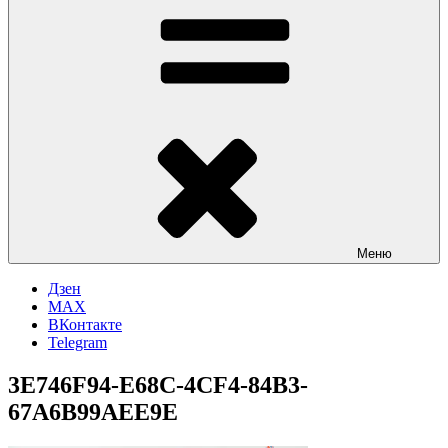
Меню
Дзен
MAX
ВКонтакте
Telegram
3E746F94-E68C-4CF4-84B3-
67A6B99AEE9E