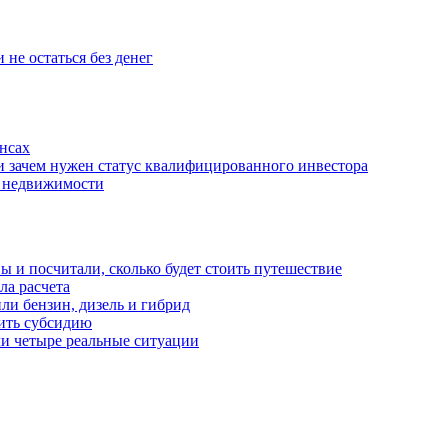
 не остаться без денег
нсах
и зачем нужен статус квалифицированного инвестора
е недвижимости
 и посчитали, сколько будет стоить путешествие
а расчета
ли бензин, дизель и гибрид
чить субсидию
ли четыре реальные ситуации