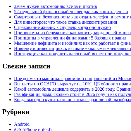
Зачем нужен автомобиль: все за и против
52-недельный финансовый челлендж: как копить деньги
Смартфоны и безопасность: как отдать телефон в ремонт и
Для инвесторов: что такое ставка дисконтирования
Страхование жизни: 7 случаев, когда оно нужно
Приоритеты и сбережения: как копить, когда целей много
Принципы в управлении финансами: 5 базовых правил
Мышление дефицита и изобилия: как это работает в фина
Новичку в инвестициях: кто такие «квалы» и «неквалы» 
Инструкция: как получить налоговый вычет при покупк
Свежие записи
Поезд вместо машины: сравнили 5 направлений из Москвы
Выплаты по ОСАГО вырастут на 10%. ЦБ обновил правил
Какой автомобиль дешевле содержать в 2026 году. Сравни
Газификация дома: сколько стоит в 2026 году и как полу
Когда выгодно купить полис каско с франшизой: разобра
Рубрики
Android
iOS (iPhone и iPad)