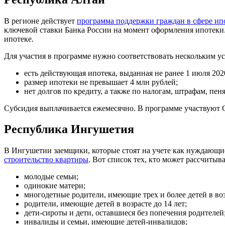
В регионе действует
программа поддержки граждан в сфере ип
ключевой ставки Банка России на момент оформления ипотеки. 
ипотеке.
Для участия в программе нужно соответствовать нескольким у
есть действующая ипотека, выданная не ранее 1 июля 202
размер ипотеки не превышает 4 млн рублей;
нет долгов по кредиту, а также по налогам, штрафам, пен
Субсидия выплачивается ежемесячно. В программе участвуют С
Республика Ингушетия
В Ингушетии заемщики, которые стоят на учете как нуждающ
строительство квартиры
. Вот список тех, кто может рассчитыв
молодые семьи;
одинокие матери;
многодетные родители, имеющие трех и более детей в возр
родители, имеющие детей в возрасте до 14 лет;
дети-сироты и дети, оставшиеся без попечения родителей
инвалиды и семьи, имеющие детей-инвалидов;