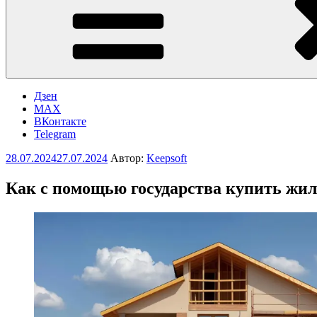
Дзен
MAX
ВКонтакте
Telegram
Опубликовано
28.07.2024
27.07.2024
Автор:
Keepsoft
Как с помощью государства купить жил