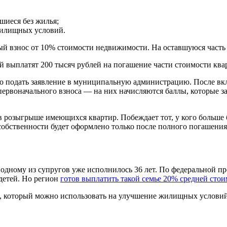
шиеся без жилья;
жилищных условий.
й взнос от 10% стоимости недвижимости. На оставшуюся часть п
ей выплатят 200 тысяч рублей на погашение части стоимости ква
о подать заявление в муниципальную администрацию. После вклю
первоначального взноса — на них начисляются баллы, которые зав
в розыгрыше имеющихся квартир. Побеждает тот, у кого больше 
собственности будет оформлено только после полного погашения
 одному из супругов уже исполнилось 36 лет. По федеральной 
детей. Но регион
готов выплатить такой семье 20% средней сто
, который можно использовать на улучшение жилищных условий
.