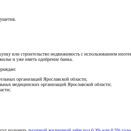
ушетия.
купку или строительство недвижимость с использованием ипоте
жилье и уже иметь одобрение банка.
граждан:
ельных организаций Ярославской области;
ьных медицинских организаций Ярославской области;
асти;
гут получить
льготный жилищный займ под 0,3% или 0,5% год