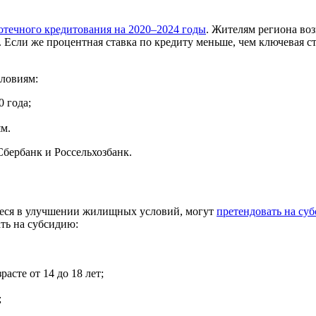
отечного кредитования на 2020–2024 годы
. Жителям региона во
Если же процентная ставка по кредиту меньше, чем ключевая ст
словиям:
0 года;
ям.
бербанк и Россельхозбанк.
иеся в улучшении жилищных условий, могут
претендовать на су
ать на субсидию:
асте от 14 до 18 лет;
;