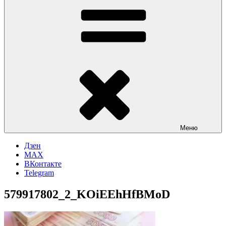
Меню
Дзен
MAX
ВКонтакте
Telegram
579917802_2_KOiEEhHfBMoD