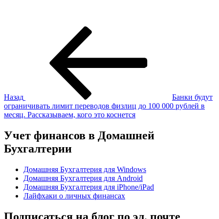
Навигация
Предыдущая
запись:
по
записям
Назад
Банки будут
ограничивать лимит переводов физлиц до 100 000 рублей в
месяц. Рассказываем, кого это коснется
Учет финансов в Домашней
Бухгалтерии
Домашняя Бухгалтерия для Windows
Домашняя Бухгалтерия для Android
Домашняя Бухгалтерия для iPhone/iPad
Лайфхаки о личных финансах
Подписаться на блог по эл. почте