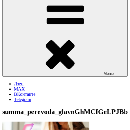
Меню
Дзен
MAX
ВКонтакте
Telegram
summa_perevoda_glavnGhMCIGeLPJBb