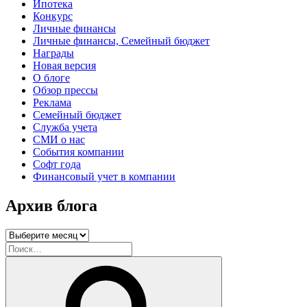
Ипотека
Конкурс
Личные финансы
Личные финансы, Семейный бюджет
Награды
Новая версия
О блоге
Обзор прессы
Реклама
Семейный бюджет
Служба учета
СМИ о нас
События компании
Софт года
Финансовый учет в компании
Архив блога
Архив
блога
Искать:
Поиск