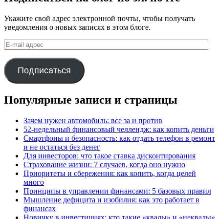
Укажите свой адрес электронной почты, чтобы получать
уведомления о новых записях в этом блоге.
E-
mail
адрес
Подписаться
Популярные записи и страницы
Зачем нужен автомобиль: все за и против
52-недельный финансовый челлендж: как копить деньги
Смартфоны и безопасность: как отдать телефон в ремонт
и не остаться без денег
Для инвесторов: что такое ставка дисконтирования
Страхование жизни: 7 случаев, когда оно нужно
Приоритеты и сбережения: как копить, когда целей
много
Принципы в управлении финансами: 5 базовых правил
Мышление дефицита и изобилия: как это работает в
финансах
Новичку в инвестициях: кто такие «квалы» и «неквалы»