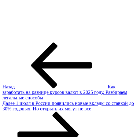
Навигация
Предыдущая
запись:
по
записям
Назад
Как
заработать на разнице курсов валют в 2025 году. Разбираем
легальные способы
Следующая
Далее
1 июля в России появились новые вклады со ставкой до
запись
30% годовых. Но открыть их могут не все