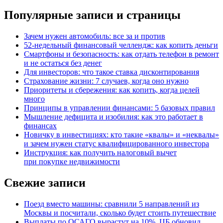
Популярные записи и страницы
Зачем нужен автомобиль: все за и против
52-недельный финансовый челлендж: как копить деньги
Смартфоны и безопасность: как отдать телефон в ремонт
и не остаться без денег
Для инвесторов: что такое ставка дисконтирования
Страхование жизни: 7 случаев, когда оно нужно
Приоритеты и сбережения: как копить, когда целей
много
Принципы в управлении финансами: 5 базовых правил
Мышление дефицита и изобилия: как это работает в
финансах
Новичку в инвестициях: кто такие «квалы» и «неквалы»
и зачем нужен статус квалифицированного инвестора
Инструкция: как получить налоговый вычет
при покупке недвижимости
Свежие записи
Поезд вместо машины: сравнили 5 направлений из
Москвы и посчитали, сколько будет стоить путешествие
Выплаты по ОСАГО вырастут на 10%. ЦБ обновил