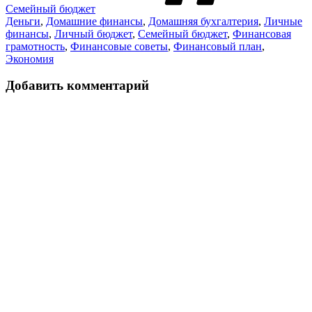
Семейный бюджет
Деньги
,
Домашние финансы
,
Домашняя бухгалтерия
,
Личные
финансы
,
Личный бюджет
,
Семейный бюджет
,
Финансовая
грамотность
,
Финансовые советы
,
Финансовый план
,
Экономия
Добавить комментарий