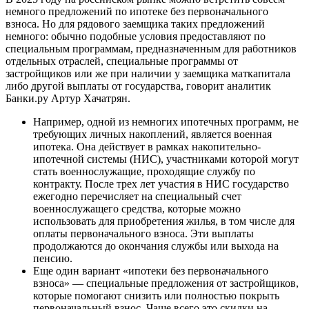
немного предложений по ипотеке без первоначального
взноса. Но для рядового заемщика таких предложений
немного: обычно подобные условия предоставляют по
специальным программам, предназначенным для работников
отдельных отраслей, специальные программы от
застройщиков или же при наличии у заемщика маткапитала
либо другой выплаты от государства, говорит аналитик
Банки.ру Артур Хачатрян.
Например, одной из немногих ипотечных программ, не
требующих личных накоплений, является военная
ипотека. Она действует в рамках накопительно-
ипотечной системы (НИС), участниками которой могут
стать военнослужащие, проходящие службу по
контракту. После трех лет участия в НИС государство
ежегодно перечисляет на специальный счет
военнослужащего средства, которые можно
использовать для приобретения жилья, в том числе для
оплаты первоначального взноса. Эти выплаты
продолжаются до окончания службы или выхода на
пенсию.
Еще один вариант «ипотеки без первоначального
взноса» — специальные предложения от застройщиков,
которые помогают снизить или полностью покрыть
первоначальный взнос. Чаще всего это скидки на