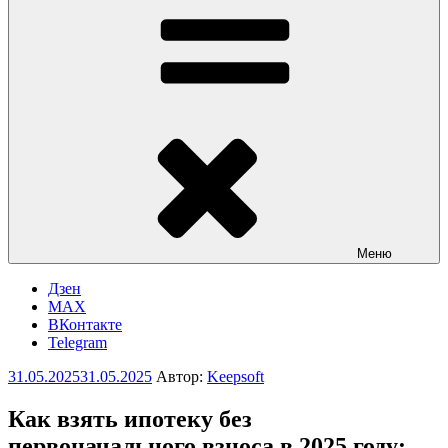
Меню
Дзен
MAX
ВКонтакте
Telegram
Опубликовано
31.05.2025
31.05.2025
Автор:
Keepsoft
Как взять ипотеку без
первоначального взноса в 2025 году: