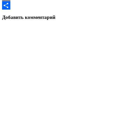
Copy
Link
Отправить
Добавить комментарий