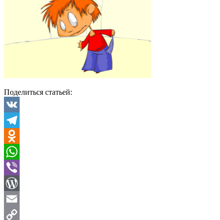
Поделиться статьей:
VK
Telegram
Odnoklassniki
WhatsApp
Viber
WordPress
Email