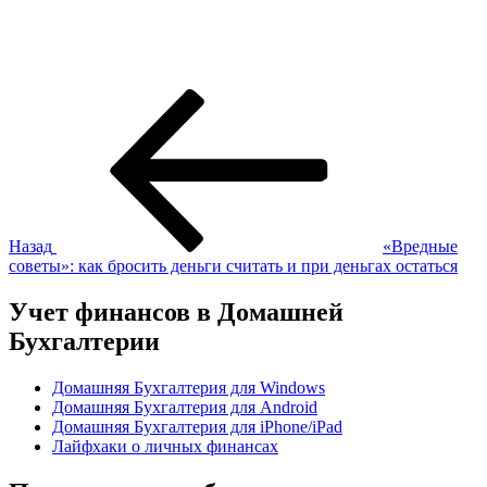
Навигация
Предыдущая
запись:
по
записям
Назад
«Вредные
советы»: как бросить деньги считать и при деньгах остаться
Учет финансов в Домашней
Бухгалтерии
Домашняя Бухгалтерия для Windows
Домашняя Бухгалтерия для Android
Домашняя Бухгалтерия для iPhone/iPad
Лайфхаки о личных финансах