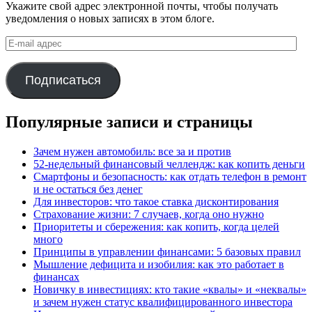
Укажите свой адрес электронной почты, чтобы получать
уведомления о новых записях в этом блоге.
E-
mail
адрес
Подписаться
Популярные записи и страницы
Зачем нужен автомобиль: все за и против
52-недельный финансовый челлендж: как копить деньги
Смартфоны и безопасность: как отдать телефон в ремонт
и не остаться без денег
Для инвесторов: что такое ставка дисконтирования
Страхование жизни: 7 случаев, когда оно нужно
Приоритеты и сбережения: как копить, когда целей
много
Принципы в управлении финансами: 5 базовых правил
Мышление дефицита и изобилия: как это работает в
финансах
Новичку в инвестициях: кто такие «квалы» и «неквалы»
и зачем нужен статус квалифицированного инвестора