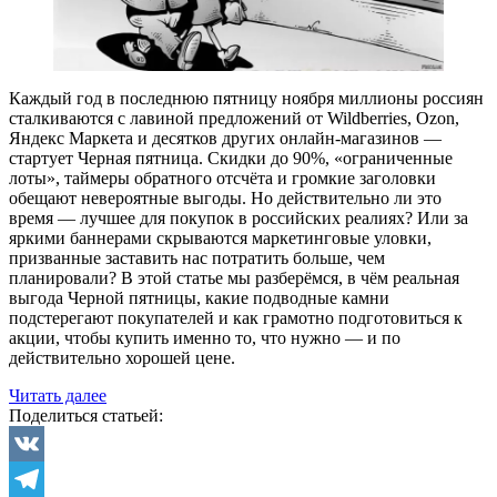
Каждый год в последнюю пятницу ноября миллионы россиян
сталкиваются с лавиной предложений от Wildberries, Ozon,
Яндекс Маркета и десятков других онлайн-магазинов —
стартует Черная пятница. Скидки до 90%, «ограниченные
лоты», таймеры обратного отсчёта и громкие заголовки
обещают невероятные выгоды. Но действительно ли это
время — лучшее для покупок в российских реалиях? Или за
яркими баннерами скрываются маркетинговые уловки,
призванные заставить нас потратить больше, чем
планировали? В этой статье мы разберёмся, в чём реальная
выгода Черной пятницы, какие подводные камни
подстерегают покупателей и как грамотно подготовиться к
акции, чтобы купить именно то, что нужно — и по
действительно хорошей цене.
«Чем
Читать далее
выгодна
Поделиться статьей:
Черная
пятница:
как
VK
извлечь