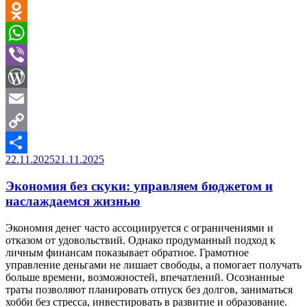
Telegram
максимум
пользы
Odnoklassniki
и
избежать
WhatsApp
ловушек»
Viber
WordPress
Email
Copy
Опубликовано
22.11.2025
21.11.2025
Link
Отправить
Экономия без скуки: управляем бюджетом и
наслаждаемся жизнью
Экономия денег часто ассоциируется с ограничениями и
отказом от удовольствий. Однако продуманный подход к
личным финансам показывает обратное. Грамотное
управление деньгами не лишает свободы, а помогает получать
больше времени, возможностей, впечатлений. Осознанные
траты позволяют планировать отпуск без долгов, заниматься
хобби без стресса, инвестировать в развитие и образование.