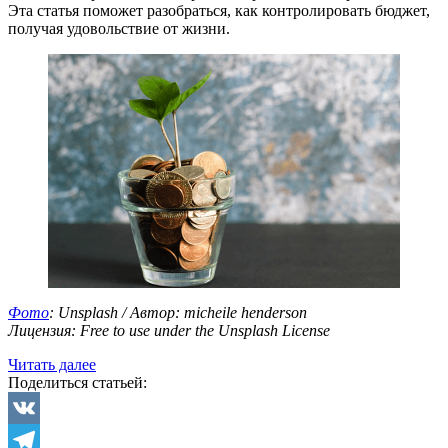
Эта статья поможет разобраться, как контролировать бюджет,
получая удовольствие от жизни.
Фото
: Unsplash / Автор: micheile henderson
Лицензия: Free to use under the Unsplash License
«Экономия
Читать далее
без
Поделиться статьей:
скуки:
управляем
бюджетом
VK