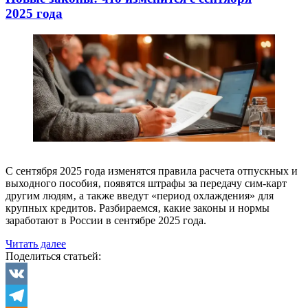
2025 года
С сентября 2025 года изменятся правила расчета отпускных и
выходного пособия‚ появятся штрафы за передачу сим-карт
другим людям‚ а также введут «период охлаждения» для
крупных кредитов. Разбираемся‚ какие законы и нормы
заработают в России в сентябре 2025 года.
«Новые
Читать далее
законы:
Поделиться статьей:
что
изменится
с сентября
VK
2025 года»