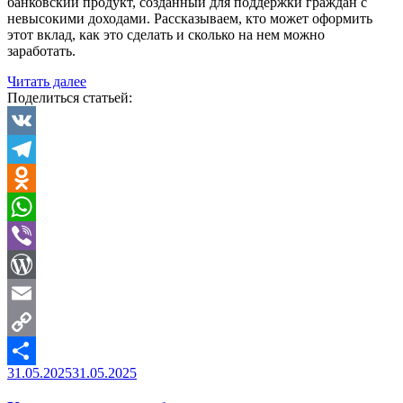
банковский продукт, созданный для поддержки граждан с
невысокими доходами. Рассказываем, кто может оформить
этот вклад, как это сделать и сколько на нем можно
заработать.
«1
Читать далее
июля
Поделиться статьей:
в
России
появились
VK
новые
Telegram
вклады
со
Odnoklassniki
ставкой
до
WhatsApp
30%
годовых.
Viber
Но
открыть
WordPress
их
Email
могут
не
Copy
все»
Опубликовано
31.05.2025
31.05.2025
Link
Отправить