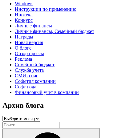
Windows
Инструкции по применению
Ипотека
Конкурс
Личные финансы
Личные финансы, Семейный бюджет
Награды
Новая версия
О блоге
Обзор прессы
Реклама
Семейный бюджет
Служба учета
СМИ о нас
События компании
Софт года
Финансовый учет в компании
Архив блога
Архив
блога
Искать:
Поиск