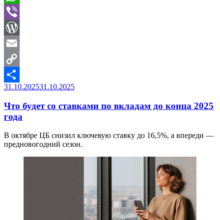
WhatsApp
Viber
WordPress
Email
Copy
Опубликовано
31.10.2025
31.10.2025
Link
Отправить
Что будет со ставками по вкладам до конца 2025
года
В октябре ЦБ снизил ключевую ставку до 16,5%, а впереди —
предновогодний сезон.