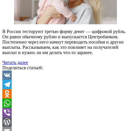
В России тестируют третью форму денег — цифровой рубль.
Он равен обычному рублю и выпускается Центробанком.
Постепенно через него начнут переводить пособия и другие
выплаты. Рассказываем, как это повлияет на получателей
выплат и нужно ли им делать что-то заранее.
«С
Читать далее
1
Поделиться статьей:
октября
2025
года
VK
пособия
Telegram
и
пенсии
Odnoklassniki
будут
выплачивать
WhatsApp
в
цифровых
Viber
рублях.
Что