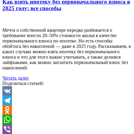
Как взять ипотеку без первоначального взноса в
2025 году: все способы
Мечта о собственной квартире нередко разбивается о
требование внести 20–50% стоимости жилья в качестве
первоначального взноса по ипотеке. Но есть способы
обойтись без накоплений — даже в 2025 году. Рассказываем, в
каких случаях можно взять ипотеку без первоначального
взноса и что для этого важно учитывать, а также делимся
лайфхаками, как можно заплатить первоначальный взнос без
накоплений.
«Как
Читать далее
взять
Поделиться статьей:
ипотеку
без
первоначального
VK
взноса
Telegram
в
2025
Odnoklassniki
году:
все
WhatsApp
способы»