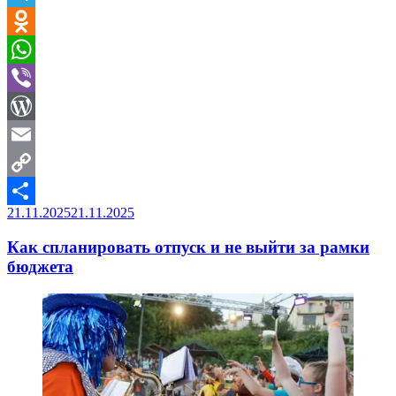
и
Telegram
наслаждаемся
жизнью»
Odnoklassniki
WhatsApp
Viber
WordPress
Email
Copy
Опубликовано
21.11.2025
21.11.2025
Link
Отправить
Как спланировать отпуск и не выйти за рамки
бюджета