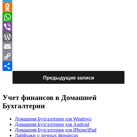
частный
Telegram
дом
в
Odnoklassniki
2025
году»
WhatsApp
Viber
WordPress
Email
Copy
Link
Отправить
Предыдущие записи
Учет финансов в Домашней
Бухгалтерии
Домашняя Бухгалтерия для Windows
Домашняя Бухгалтерия для Android
Домашняя Бухгалтерия для iPhone/iPad
Лайфхаки о личных финансах