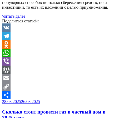
популярных способов не только сбережения средств, но и
инвестиций, то есть их вложений с целью приумножения.
«Как
Читать далее
заработать
Поделиться статьей:
на
разнице
курсов
VK
валют
Telegram
в
2025
Odnoklassniki
году.
Разбираем
WhatsApp
легальные
способы»
Viber
WordPress
Email
Copy
Опубликовано
28.03.2025
26.03.2025
Link
Отправить
Сколько стоит провести газ в частный дом в
2025 году