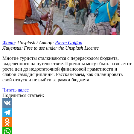
Фото
: Unsplash / Автор:
Pierre Goiffon
Лицензия: Free to use under the Unsplash License
Многие туристы сталкиваются с перерасходом бюджета,
выделенного на путешествие. Причины могут быть разные: от
роста цен до недостаточной финансовой грамотности и
слабой самодисциплины. Рассказываем, как спланировать
свой отпуск и не выйти за рамки бюджета.
«Как
Читать далее
спланировать
Поделиться статьей:
отпуск
и
не
VK
выйти
Telegram
за
рамки
Odnoklassniki
бюджета»