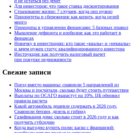
и не остаться без денег
Для инвесторов: что такое ставка дисконтирования
Страхование жизни: 7 случаев, когда оно нужно
Приоритеты и сбережения: как копить, когда целей
много
Принципы в управлении финансами: 5 базовых правил
Мышление дефицита и изобилия: как это работает в
финансах
Новичку в инвестициях: кто такие «квалы» и «неквалы»
и зачем нужен статус квалифицированного инвестора
Инструкция: как получить налоговый вычет
при покупке недвижимости
Свежие записи
Поезд вместо машины: сравнили 5 направлений из
Москвы и посчитали, сколько будет стоить путешествие
Выплаты по ОСАГО вырастут на 10%. ЦБ обновил
правила расчета
Какой автомобиль дешевле содержать в 2026 году.
Сравнили бензин, дизель и гибрид
Газификация дома: сколько стоит в 2026 году и как
получить субсидию
Когда выгодно купить полис каско с франшизой:
разобрали четыре реальные ситуации