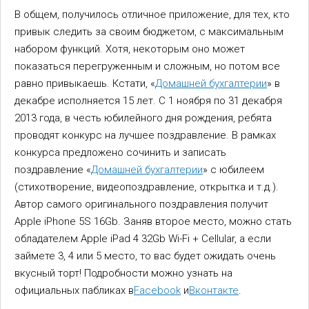
В общем, получилось отличное приложение, для тех, кто
привык следить за своим бюджетом, c максимальным
набором функций. Хотя, некоторым оно может
показаться перегруженным и сложным, но потом все
равно привыкаешь. Кстати, «
Домашней бухгалтерии
» в
декабре исполняется 15 лет. С 1 ноября по 31 декабря
2013 года, в честь юбилейного дня рождения, ребята
проводят конкурс на лучшее поздравление. В рамках
конкурса предложено сочинить и записать
поздравление «
Домашней бухгалтерии
» с юбилеем
(стихотворение, видеопоздравление, открытка и т.д.).
Автор самого оригинального поздравления получит
Apple iPhone 5S 16Gb. Заняв второе место, можно стать
обладателем Apple iPad 4 32Gb Wi-Fi + Cellular, а если
займете 3, 4 или 5 место, то вас будет ожидать очень
вкусный торт! Подробности можно узнать на
официальных пабликах в
Facebook
и
Вконтакте
.