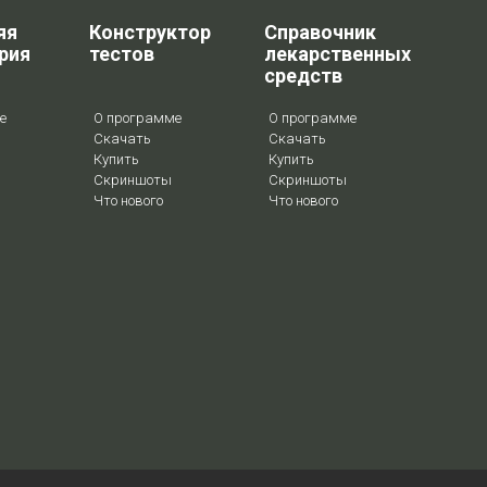
яя
Конструктор
Справочник
рия
тестов
лекарственных
средств
е
О программе
О программе
Скачать
Скачать
Купить
Купить
Скриншоты
Скриншоты
Что нового
Что нового
Copyright © 1998-2026 Keepsoft