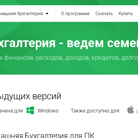
машняя бухгалтерия
О программе
Скачать
Купить
хгалтерия - ведем сем
 финансов, расходов, доходов, кредитов, долго
ыдущих версий
ачена для
Windows
Также доступно для:
ашняя Бухгалтерия для ПК