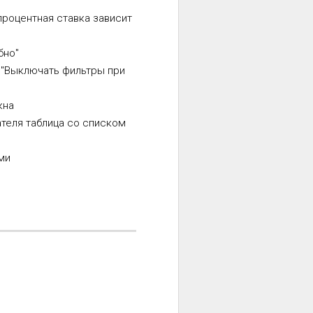
процентная ставка зависит
бно"
и "Выключать фильтры при
кна
ателя таблица со списком
ми