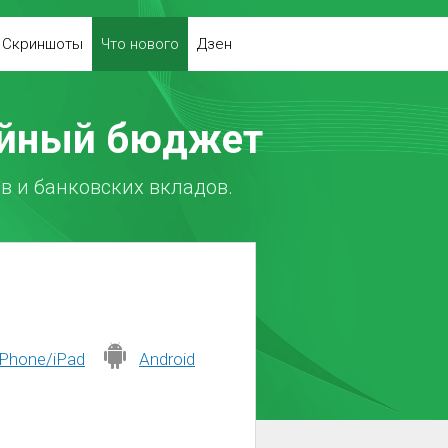
Скриншоты
Что нового
Дзен
ейный бюджет
в и банковских вкладов.
iPhone/iPad
Android