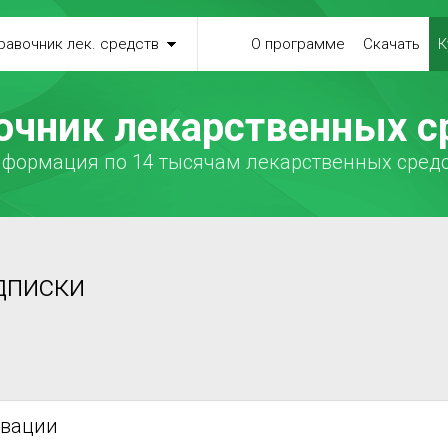
равочник лек. средств
О программе
Скачать
К
очник лекарственных с
формация по 14 тысячам лекарственных сред
дписки
ивации