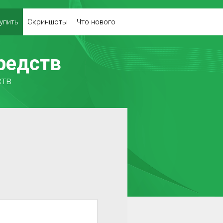
упить
Скриншоты
Что нового
редств
ств