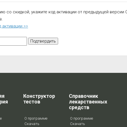
ию со скидкой, укажите код активации от предыдущей версии
в.
 активации >>
яя
Конструктор
Справочник
рия
тестов
лекарственных
средств
е
О программе
О программе
Скачать
Скачать