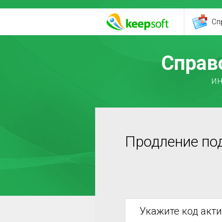
Сп
Справ
ин
Продление по
Укажите код акт