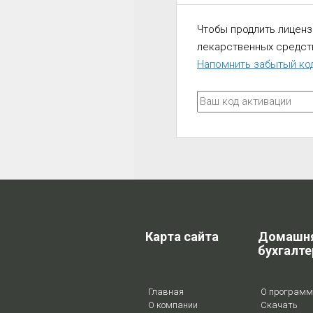
Чтобы продлить лиценз
лекарственных средст
Напомнить забытый код
Карта сайта
Домашн
бухгалте
Главная
О программ
О компании
Скачать