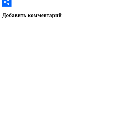
Copy
Link
Отправить
Добавить комментарий