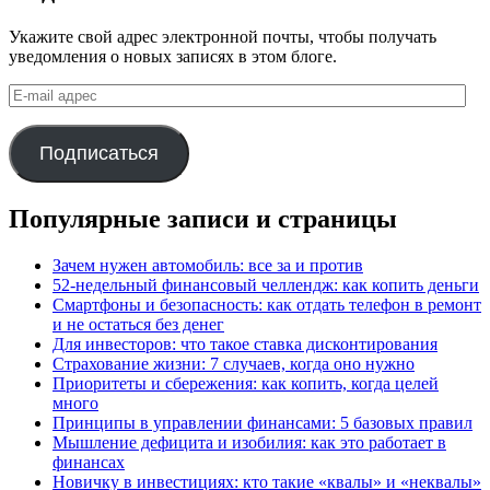
Укажите свой адрес электронной почты, чтобы получать
уведомления о новых записях в этом блоге.
E-
mail
адрес
Подписаться
Популярные записи и страницы
Зачем нужен автомобиль: все за и против
52-недельный финансовый челлендж: как копить деньги
Смартфоны и безопасность: как отдать телефон в ремонт
и не остаться без денег
Для инвесторов: что такое ставка дисконтирования
Страхование жизни: 7 случаев, когда оно нужно
Приоритеты и сбережения: как копить, когда целей
много
Принципы в управлении финансами: 5 базовых правил
Мышление дефицита и изобилия: как это работает в
финансах
Новичку в инвестициях: кто такие «квалы» и «неквалы»