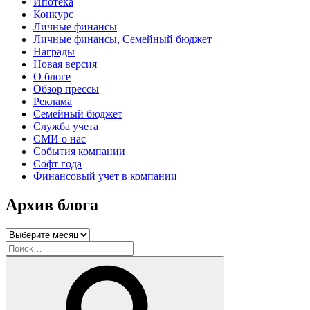
Ипотека
Конкурс
Личные финансы
Личные финансы, Семейный бюджет
Награды
Новая версия
О блоге
Обзор прессы
Реклама
Семейный бюджет
Служба учета
СМИ о нас
События компании
Софт года
Финансовый учет в компании
Архив блога
Архив
блога
Искать:
Поиск