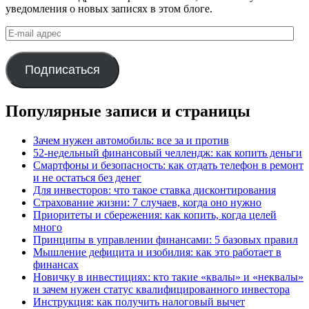
уведомления о новых записях в этом блоге.
E-
mail
адрес
Подписаться
Популярные записи и страницы
Зачем нужен автомобиль: все за и против
52-недельный финансовый челлендж: как копить деньги
Смартфоны и безопасность: как отдать телефон в ремонт
и не остаться без денег
Для инвесторов: что такое ставка дисконтирования
Страхование жизни: 7 случаев, когда оно нужно
Приоритеты и сбережения: как копить, когда целей
много
Принципы в управлении финансами: 5 базовых правил
Мышление дефицита и изобилия: как это работает в
финансах
Новичку в инвестициях: кто такие «квалы» и «неквалы»
и зачем нужен статус квалифицированного инвестора
Инструкция: как получить налоговый вычет