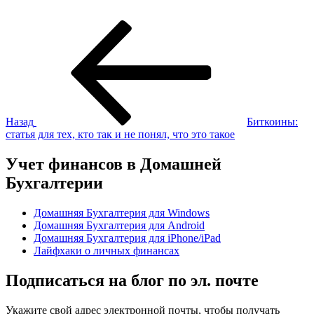
Навигация
Предыдущая
запись:
по
записям
Назад
Биткоины:
статья для тех, кто так и не понял, что это такое
Учет финансов в Домашней
Бухгалтерии
Домашняя Бухгалтерия для Windows
Домашняя Бухгалтерия для Android
Домашняя Бухгалтерия для iPhone/iPad
Лайфхаки о личных финансах
Подписаться на блог по эл. почте
Укажите свой адрес электронной почты, чтобы получать