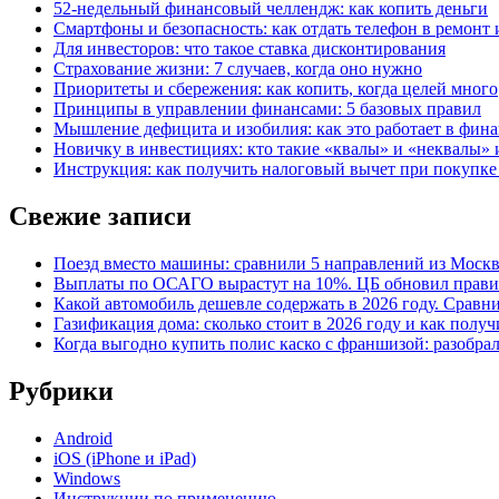
52-недельный финансовый челлендж: как копить деньги
Смартфоны и безопасность: как отдать телефон в ремонт и
Для инвесторов: что такое ставка дисконтирования
Страхование жизни: 7 случаев, когда оно нужно
Приоритеты и сбережения: как копить, когда целей много
Принципы в управлении финансами: 5 базовых правил
Мышление дефицита и изобилия: как это работает в фина
Новичку в инвестициях: кто такие «квалы» и «неквалы» 
Инструкция: как получить налоговый вычет при покупк
Свежие записи
Поезд вместо машины: сравнили 5 направлений из Москвы
Выплаты по ОСАГО вырастут на 10%. ЦБ обновил правил
Какой автомобиль дешевле содержать в 2026 году. Сравни
Газификация дома: сколько стоит в 2026 году и как полу
Когда выгодно купить полис каско с франшизой: разобра
Рубрики
Android
iOS (iPhone и iPad)
Windows
Инструкции по применению