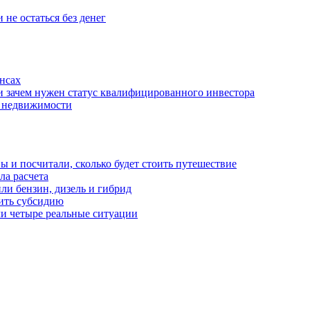
 не остаться без денег
нсах
и зачем нужен статус квалифицированного инвестора
е недвижимости
 и посчитали, сколько будет стоить путешествие
а расчета
ли бензин, дизель и гибрид
чить субсидию
ли четыре реальные ситуации