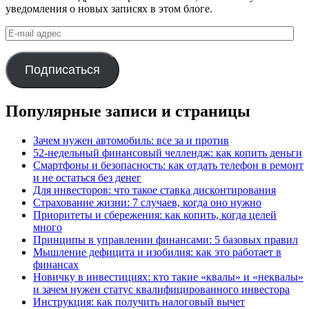
уведомления о новых записях в этом блоге.
E-
mail
адрес
Подписаться
Популярные записи и страницы
Зачем нужен автомобиль: все за и против
52-недельный финансовый челлендж: как копить деньги
Смартфоны и безопасность: как отдать телефон в ремонт
и не остаться без денег
Для инвесторов: что такое ставка дисконтирования
Страхование жизни: 7 случаев, когда оно нужно
Приоритеты и сбережения: как копить, когда целей
много
Принципы в управлении финансами: 5 базовых правил
Мышление дефицита и изобилия: как это работает в
финансах
Новичку в инвестициях: кто такие «квалы» и «неквалы»
и зачем нужен статус квалифицированного инвестора
Инструкция: как получить налоговый вычет