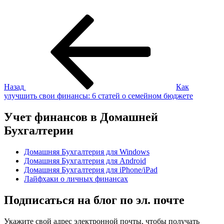
Навигация
Предыдущая
запись:
по
записям
Назад
Как
улучшить свои финансы: 6 статей о семейном бюджете
Учет финансов в Домашней
Бухгалтерии
Домашняя Бухгалтерия для Windows
Домашняя Бухгалтерия для Android
Домашняя Бухгалтерия для iPhone/iPad
Лайфхаки о личных финансах
Подписаться на блог по эл. почте
Укажите свой адрес электронной почты, чтобы получать