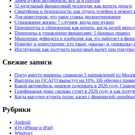
Зачем нужен автомобиль: все за и против
52-недельный финансовый челлендж: как копить деньги
Смартфоны и безопасность: как отдать телефон в ремонт и
Для инвесторов: что такое ставка дисконтирования
Страхование жизни: 7 случаев, когда оно нужно
Приоритеты и сбережения: как копить, когда целей много
Принципы в управлении финансами: 5 базовых правил
Мышление дефицита и изобилия: как это работает в фина
Новичку в инвестициях: кто такие «квалы» и «неквалы» 
Инструкция: как получить налоговый вычет при покупк
Свежие записи
Поезд вместо машины: сравнили 5 направлений из Москвы
Выплаты по ОСАГО вырастут на 10%. ЦБ обновил правил
Какой автомобиль дешевле содержать в 2026 году. Сравни
Газификация дома: сколько стоит в 2026 году и как полу
Когда выгодно купить полис каско с франшизой: разобра
Рубрики
Android
iOS (iPhone и iPad)
Windows