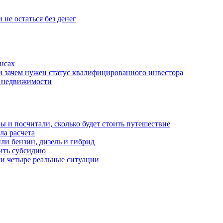
 не остаться без денег
нсах
и зачем нужен статус квалифицированного инвестора
е недвижимости
 и посчитали, сколько будет стоить путешествие
а расчета
ли бензин, дизель и гибрид
чить субсидию
ли четыре реальные ситуации