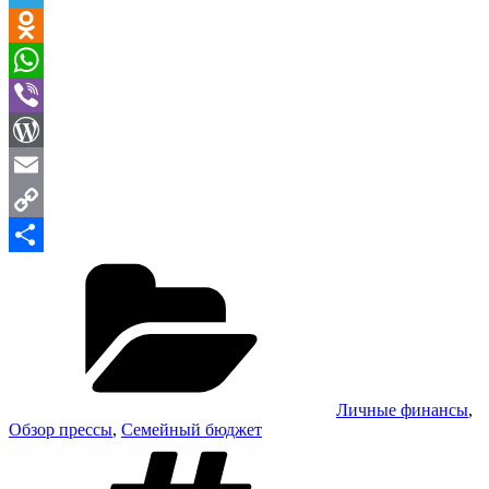
Telegram
Odnoklassniki
WhatsApp
Viber
WordPress
Email
Copy
Рубрики
Link
Отправить
Личные финансы
,
Обзор прессы
,
Семейный бюджет
Метки