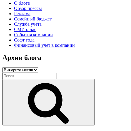
О блоге
Обзор прессы
Реклама
Семейный бюджет
Служба учета
СМИ о нас
События компании
Софт года
Финансовый учет в компании
Архив блога
Архив
блога
Искать:
Поиск