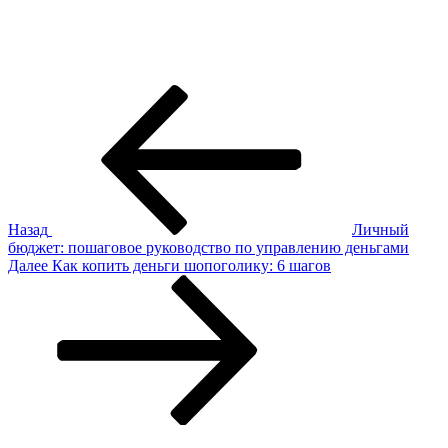
Навигация
Предыдущая
запись:
по
записям
Назад
Личный
бюджет: пошаговое руководство по управлению деньгами
Следующая
Далее
Как копить деньги шопоголику: 6 шагов
запись