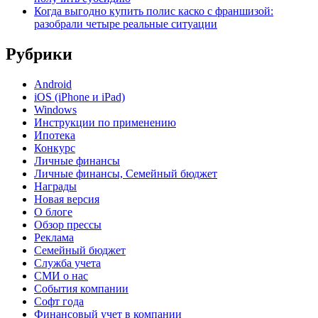
Когда выгодно купить полис каско с франшизой:
разобрали четыре реальные ситуации
Рубрики
Android
iOS (iPhone и iPad)
Windows
Инструкции по применению
Ипотека
Конкурс
Личные финансы
Личные финансы, Семейный бюджет
Награды
Новая версия
О блоге
Обзор прессы
Реклама
Семейный бюджет
Служба учета
СМИ о нас
События компании
Софт года
Финансовый учет в компании