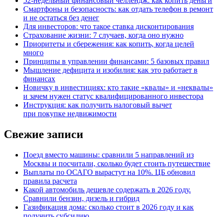
52-недельный финансовый челлендж: как копить деньги
Смартфоны и безопасность: как отдать телефон в ремонт
и не остаться без денег
Для инвесторов: что такое ставка дисконтирования
Страхование жизни: 7 случаев, когда оно нужно
Приоритеты и сбережения: как копить, когда целей
много
Принципы в управлении финансами: 5 базовых правил
Мышление дефицита и изобилия: как это работает в
финансах
Новичку в инвестициях: кто такие «квалы» и «неквалы»
и зачем нужен статус квалифицированного инвестора
Инструкция: как получить налоговый вычет
при покупке недвижимости
Свежие записи
Поезд вместо машины: сравнили 5 направлений из
Москвы и посчитали, сколько будет стоить путешествие
Выплаты по ОСАГО вырастут на 10%. ЦБ обновил
правила расчета
Какой автомобиль дешевле содержать в 2026 году.
Сравнили бензин, дизель и гибрид
Газификация дома: сколько стоит в 2026 году и как
получить субсидию