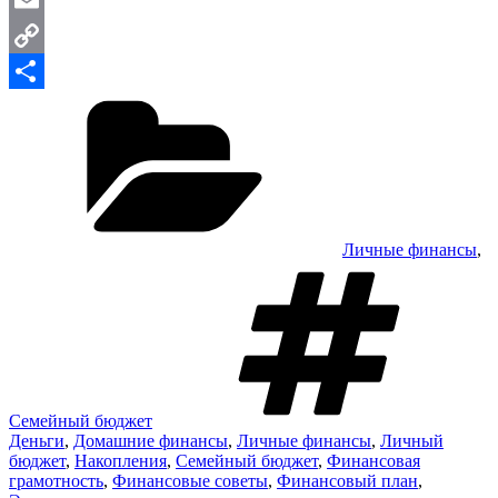
Email
Copy
Рубрики
Link
Отправить
Личные финансы
,
М
Семейный бюджет
Деньги
,
Домашние финансы
,
Личные финансы
,
Личный
бюджет
,
Накопления
,
Семейный бюджет
,
Финансовая
грамотность
,
Финансовые советы
,
Финансовый план
,