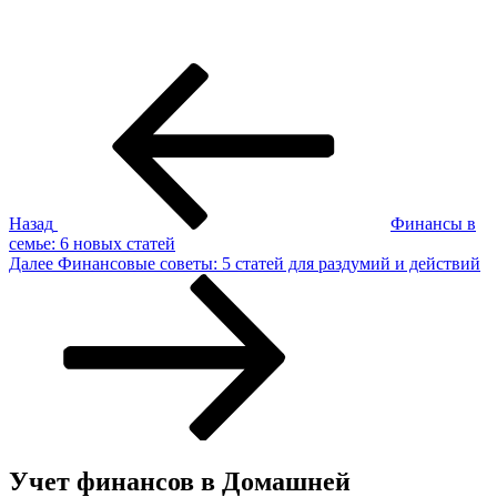
Навигация
Предыдущая
запись:
по
записям
Назад
Финансы в
семье: 6 новых статей
Следующая
Далее
Финансовые советы: 5 статей для раздумий и действий
запись
Учет финансов в Домашней