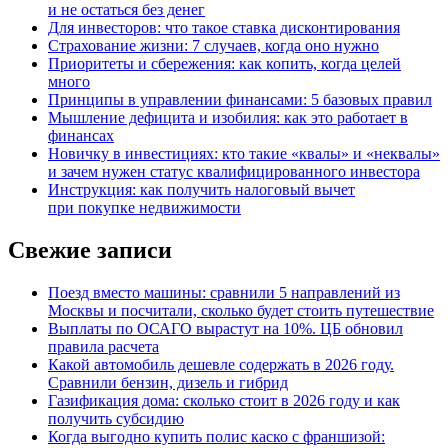
и не остаться без денег
Для инвесторов: что такое ставка дисконтирования
Страхование жизни: 7 случаев, когда оно нужно
Приоритеты и сбережения: как копить, когда целей
много
Принципы в управлении финансами: 5 базовых правил
Мышление дефицита и изобилия: как это работает в
финансах
Новичку в инвестициях: кто такие «квалы» и «неквалы»
и зачем нужен статус квалифицированного инвестора
Инструкция: как получить налоговый вычет
при покупке недвижимости
Свежие записи
Поезд вместо машины: сравнили 5 направлений из
Москвы и посчитали, сколько будет стоить путешествие
Выплаты по ОСАГО вырастут на 10%. ЦБ обновил
правила расчета
Какой автомобиль дешевле содержать в 2026 году.
Сравнили бензин, дизель и гибрид
Газификация дома: сколько стоит в 2026 году и как
получить субсидию
Когда выгодно купить полис каско с франшизой: