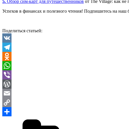
5.
Обзор сим-карт для путешественников
от The Village: как не
Успехов в финансах и полезного чтения! Подпишитесь на наш 
Поделиться статьей:
VK
Telegram
Odnoklassniki
WhatsApp
Viber
WordPress
Email
Copy
Рубрики
Link
Отправить