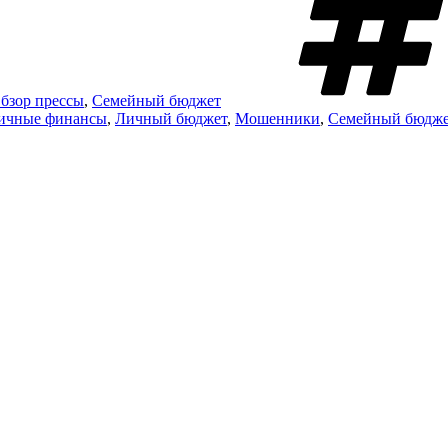
бзор прессы
,
Семейный бюджет
ичные финансы
,
Личный бюджет
,
Мошенники
,
Семейный бюдже