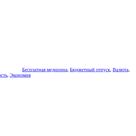
Метки
Бесплатная медицина
,
Бюджетный отпуск
,
Валюта
,
ость
,
Экономия