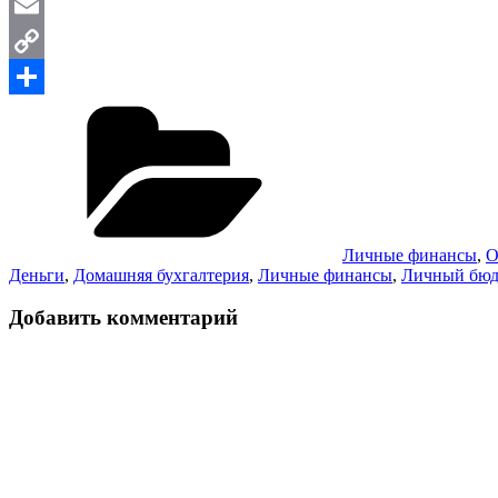
WordPress
Email
Copy
Рубрики
Link
Отправить
Личные финансы
,
О
Деньги
,
Домашняя бухгалтерия
,
Личные финансы
,
Личный бюд
Добавить комментарий