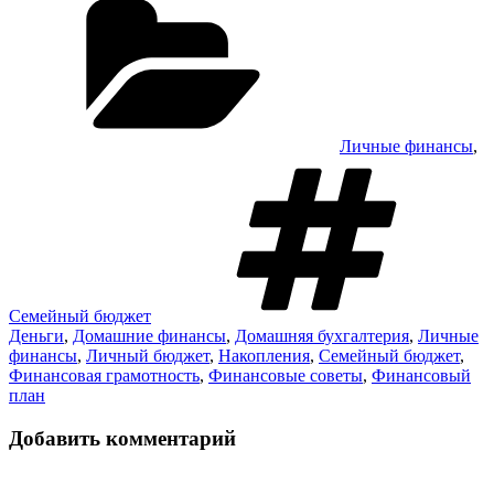
Link
Отправить
Личные финансы
,
М
Семейный бюджет
Деньги
,
Домашние финансы
,
Домашняя бухгалтерия
,
Личные
финансы
,
Личный бюджет
,
Накопления
,
Семейный бюджет
,
Финансовая грамотность
,
Финансовые советы
,
Финансовый
план
Добавить комментарий