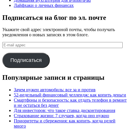
Домашняя Бухгалтерия для iPhone/iPad
Лайфхаки о личных финансах
Подписаться на блог по эл. почте
Укажите свой адрес электронной почты, чтобы получать
уведомления о новых записях в этом блоге.
E-
mail
адрес
Подписаться
Популярные записи и страницы
Зачем нужен автомобиль: все за и против
52-недельный финансовый челлендж: как копить деньги
Смартфоны и безопасность: как отдать телефон в ремонт
и не остаться без денег
Для инвесторов: что такое ставка дисконтирования
Страхование жизни: 7 случаев, когда оно нужно
Приоритеты и сбережения: как копить, когда целей
много