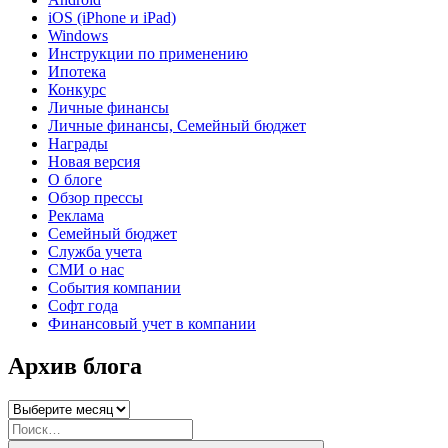
iOS (iPhone и iPad)
Windows
Инструкции по применению
Ипотека
Конкурс
Личные финансы
Личные финансы, Семейный бюджет
Награды
Новая версия
О блоге
Обзор прессы
Реклама
Семейный бюджет
Служба учета
СМИ о нас
События компании
Софт года
Финансовый учет в компании
Архив блога
Архив
блога
Искать: