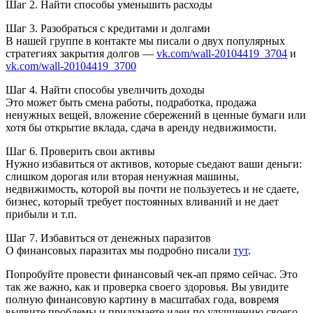
Шаг 2. Найти способы уменьшить расходы
Шаг 3. Разобраться с кредитами и долгами
В нашей группе в контакте мы писали о двух популярных
стратегиях закрытия долгов —
vk.com/wall-20104419_3704
и
vk.com/wall-20104419_3700
Шаг 4. Найти способы увеличить доходы
Это может быть смена работы, подработка, продажа
ненужных вещей, вложение сбережений в ценные бумаги или
хотя бы открытие вклада, сдача в аренду недвижимости.
Шаг 6. Проверить свои активы
Нужно избавиться от активов, которые съедают ваши деньги:
слишком дорогая или вторая ненужная машины,
недвижимость, которой вы почти не пользуетесь и не сдаете,
бизнес, который требует постоянных вливаний и не дает
прибыли и т.п.
Шаг 7. Избавиться от денежных паразитов
О финансовых паразитах мы подробно писали
тут
.
Попробуйте провести финансовый чек-ап прямо сейчас. Это
так же важно, как и проверка своего здоровья. Вы увидите
полную финансовую картину в масштабах года, вовремя
выявите проблемы и придумаете идеи по улучшению своего