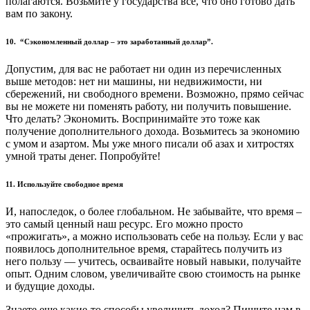
полагаются. Возьмите у государства все, что оно готово дать
вам по закону.
10.
“Сэкономленный доллар – это заработанный доллар”.
Допустим, для вас не работает ни один из перечисленных
выше методов: нет ни машины, ни недвижимости, ни
сбережений, ни свободного времени. Возможно, прямо сейчас
вы не можете ни поменять работу, ни получить повышение.
Что делать? Экономить. Воспринимайте это тоже как
получение дополнительного дохода. Возьмитесь за экономию
с умом и азартом. Мы уже много писали об азах и хитростях
умной траты денег. Попробуйте!
11.
Используйте свободное время
И, напоследок, о более глобальном. Не забывайте, что время –
это самый ценный наш ресурс. Его можно просто
«прожигать», а можно использовать себе на пользу. Если у вас
появилось дополнительное время, старайтесь получить из
него пользу — учитесь, осваивайте новый навыки, получайте
опыт. Одним словом, увеличивайте свою стоимость на рынке
и будущие доходы.
Знаете еще какие-то способы увеличить доход? Пишите нам в