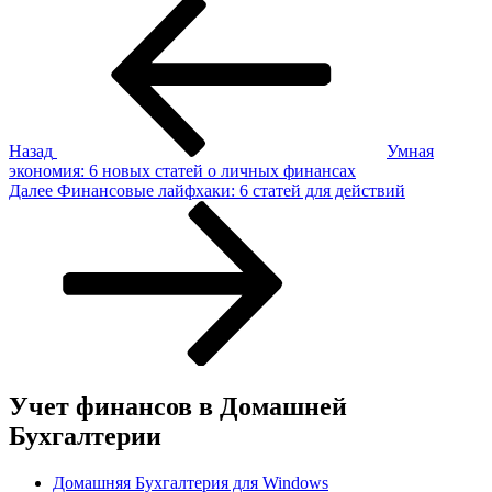
Навигация
Предыдущая
запись:
по
записям
Назад
Умная
экономия: 6 новых статей о личных финансах
Следующая
Далее
Финансовые лайфхаки: 6 статей для действий
запись
Учет финансов в Домашней
Бухгалтерии
Домашняя Бухгалтерия для Windows