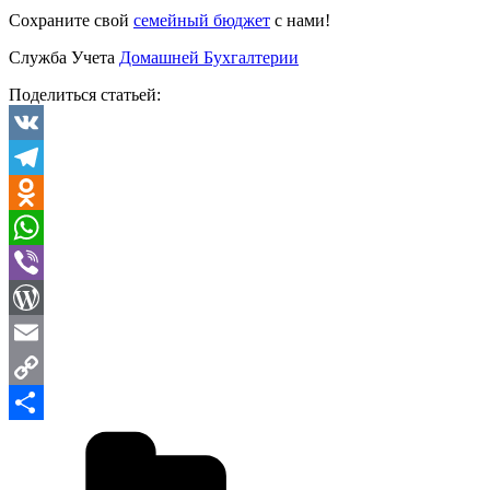
Сохраните свой
семейный бюджет
с нами!
Служба Учета
Домашней Бухгалтерии
Поделиться статьей:
VK
Telegram
Odnoklassniki
WhatsApp
Viber
WordPress
Email
Copy
Рубрики
Link
Отправить