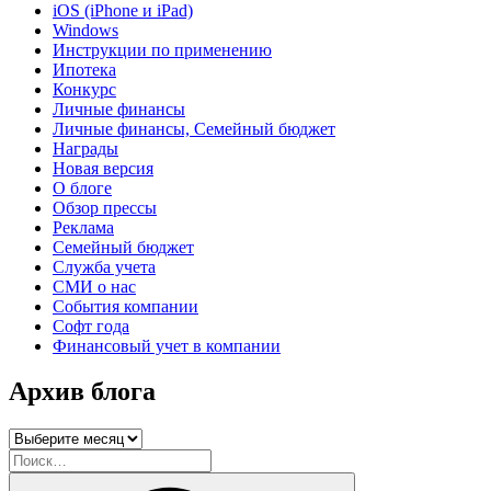
iOS (iPhone и iPad)
Windows
Инструкции по применению
Ипотека
Конкурс
Личные финансы
Личные финансы, Семейный бюджет
Награды
Новая версия
О блоге
Обзор прессы
Реклама
Семейный бюджет
Служба учета
СМИ о нас
События компании
Софт года
Финансовый учет в компании
Архив блога
Архив
блога
Искать:
Поиск