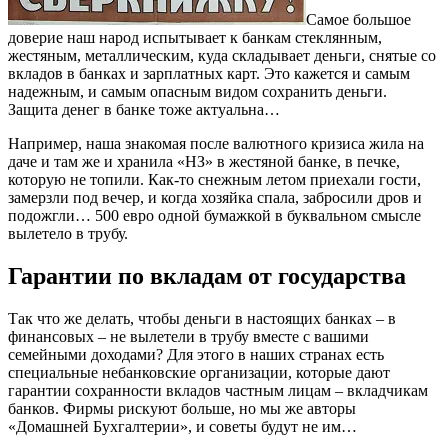
Самое большое
доверие наш народ испытывает к банкам стеклянным,
жестяным, металлическим, куда складывает деньги, снятые со
вкладов в банках и зарплатных карт. Это кажется и самым
надежным, и самым опасным видом сохранить деньги.
Защита денег в банке тоже актуальна…
Например, наша знакомая после валютного кризиса жила на
даче и там же и хранила «НЗ» в жестяной банке, в печке,
которую не топили. Как-то снежным летом приехали гости,
замерзли под вечер, и когда хозяйка спала, забросили дров и
подожгли… 500 евро одной бумажкой в буквальном смысле
вылетело в трубу.
Гарантии по вкладам от государства
Так что же делать, чтобы деньги в настоящих банках – в
финансовых – не вылетели в трубу вместе с вашими
семейными доходами? Для этого в наших странах есть
специальные небанковские организации, которые дают
гарантии сохранности вкладов частным лицам – вкладчикам
банков. Фирмы рискуют больше, но мы же авторы
«Домашней Бухгалтерии», и советы будут не им…