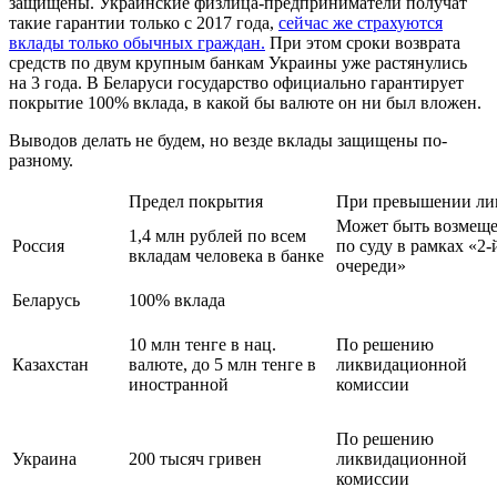
защищены. Украинские физлица-предприниматели получат
такие гарантии только с 2017 года,
сейчас же страхуются
вклады только обычных граждан.
При этом сроки возврата
средств по двум крупным банкам Украины уже растянулись
на 3 года. В Беларуси государство официально гарантирует
покрытие 100% вклада, в какой бы валюте он ни был вложен.
Выводов делать не будем, но везде вклады защищены по-
разному.
Предел покрытия
При превышении ли
Может быть возмещ
1,4 млн рублей по всем
Россия
по суду в рамках «2-
вкладам человека в банке
очереди»
Беларусь
100% вклада
10 млн тенге в нац.
По решению
Казахстан
валюте, до 5 млн тенге в
ликвидационной
иностранной
комиссии
По решению
Украина
200 тысяч гривен
ликвидационной
комиссии