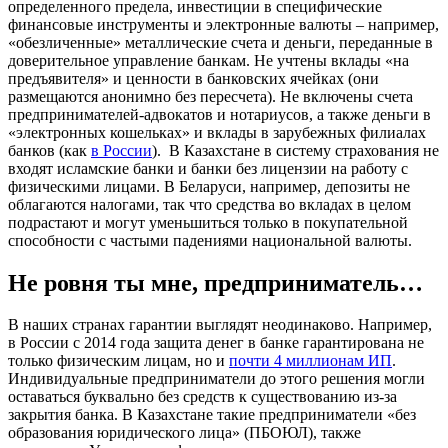
определенного предела, инвестиции в специфические
финансовые инструменты и электронные валюты – например,
«обезличенные» металлические счета и деньги, переданные в
доверительное управление банкам. Не учтены вклады «на
предъявителя» и ценности в банковских ячейках (они
размещаются анонимно без пересчета). Не включены счета
предпринимателей-адвокатов и нотариусов, а также деньги в
«электронных кошельках» и вклады в зарубежных филиалах
банков (как
в России
). В Казахстане в систему страхования не
входят исламские банки и банки без лицензии на работу с
физическими лицами. В Беларуси, например, депозиты не
облагаются налогами, так что средства во вкладах в целом
подрастают и могут уменьшиться только в покупательной
способности с частыми падениями национальной валюты.
Не ровня ты мне, предприниматель…
В наших странах гарантии выглядят неодинаково. Например,
в России с 2014 года защита денег в банке гарантирована не
только физическим лицам, но и
почти 4 миллионам ИП
.
Индивидуальные предприниматели до этого решения могли
оставаться буквально без средств к существованию из-за
закрытия банка. В Казахстане такие предприниматели «без
образования юридического лица» (ПБОЮЛ), также