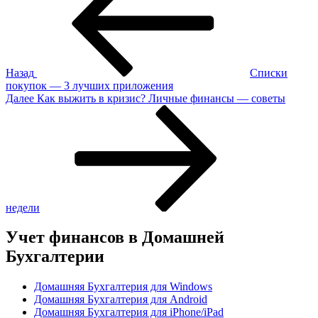
записям
Назад
Списки
покупок — 3 лучших приложения
Следующая
Далее
Как выжить в кризис? Личные финансы — советы
запись
недели
Учет финансов в Домашней
Бухгалтерии
Домашняя Бухгалтерия для Windows
Домашняя Бухгалтерия для Android
Домашняя Бухгалтерия для iPhone/iPad