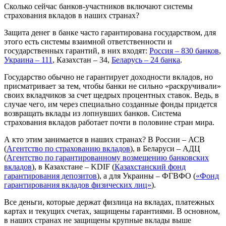
Сколько сейчас банков-участников включают системы
страхования вкладов в наших странах?
Защита денег в банке часто гарантирована государством, для
этого есть системы взаимной ответственности и
государственных гарантий, в них входят:
Россия – 830 банков
,
Украина – 111
, Казахстан – 34,
Беларусь – 24 банка
.
Государство обычно не гарантирует доходности вкладов, но
присматривает за тем, чтобы банки не сильно «раскручивали»
своих вкладчиков за счет щедрых процентных ставок. Ведь, в
случае чего, им через специально созданные фонды придется
возвращать вклады из лопнувших банков. Система
страхования вкладов работает почти в половине стран мира.
А кто этим занимается в наших странах? В России – АСВ
(
Агентство по страхованию вкладов
), в Беларуси – АДЦ
(
Агентство по гарантированному возмещению банковских
вкладов
), в Казахстане – KDIF (
Казахстанский фонд
гарантирования депозитов
), а для Украины – ФГВФО (
«Фонд
гарантирования вкладов физических лиц»
).
Все деньги, которые держат физлица на вкладах, платежных
картах и текущих счетах, защищены гарантиями. В основном,
в наших странах не защищены крупные вклады выше