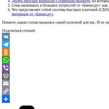
Десять простых вопросов о семейном бюджете
, на котор
Семь маленьких и больших хитростей от «Банки.ру»: как
Что представляет собой система быстрых платежей (СБП), 
материале от «Банки.ру»
.
Пишите, какая статья оказалась самой полезной для вас. И не з
Поделиться статьей:
VK
Telegram
Odnoklassniki
WhatsApp
Viber
WordPress
Email
Copy
Рубрики
Link
Отправить