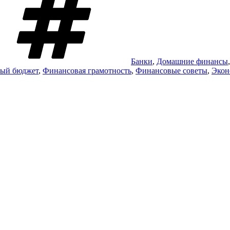
Банки
,
Домашние финансы
ый бюджет
,
Финансовая грамотность
,
Финансовые советы
,
Экон