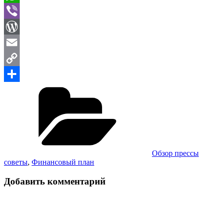
WhatsApp
Viber
WordPress
Email
Copy
Рубрики
Link
Отправить
Обзор прессы
советы
,
Финансовый план
Добавить комментарий