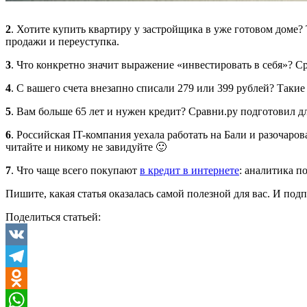
2
. Хотите купить квартиру у застройщика в уже готовом доме?
продажи и переуступка.
3
. Что конкретно значит выражение «инвестировать в себя»? С
4
. С вашего счета внезапно списали 279 или 399 рублей? Такие 
5
. Вам больше 65 лет и нужен кредит? Сравни.ру подготовил д
6
. Российская IT-компания уехала работать на Бали и разочаро
читайте и никому не завидуйте 🙂
7
. Что чаще всего покупают
в кредит в интернете
: аналитика п
Пишите, какая статья оказалась самой полезной для вас. И по
Поделиться статьей:
VK
Telegram
Odnoklassniki