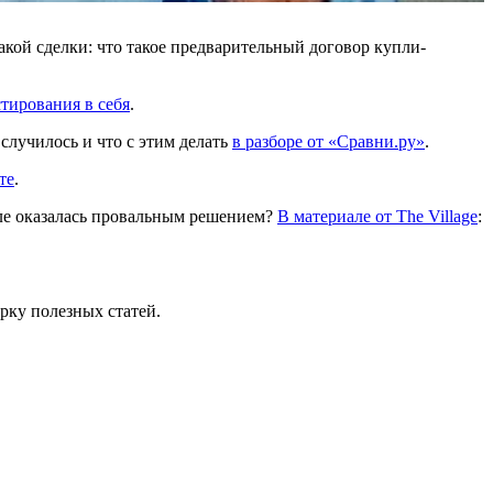
такой сделки: что такое предварительный договор купли-
тирования в себя
.
 случилось и что с этим делать
в разборе от «Сравни.ру»
.
те
.
деле оказалась провальным решением?
В материале от The Village
:
рку полезных статей.