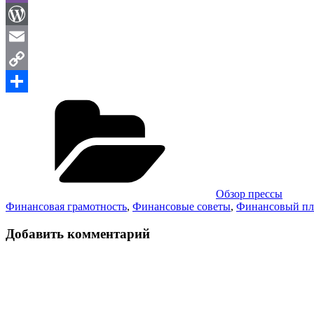
Viber
WordPress
Email
Copy
Рубрики
Link
Отправить
Обзор прессы
Финансовая грамотность
,
Финансовые советы
,
Финансовый пл
Добавить комментарий