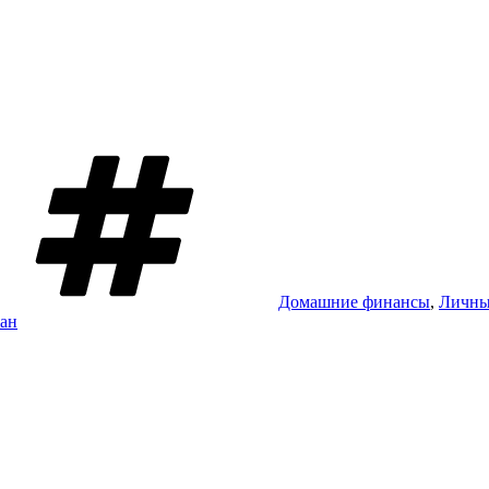
Метки
Домашние финансы
,
Личны
ан