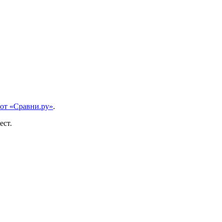
 от «Сравни.ру»
.
ест.