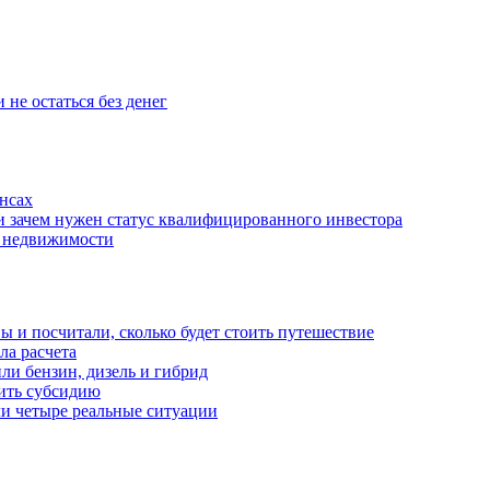
 не остаться без денег
нсах
и зачем нужен статус квалифицированного инвестора
е недвижимости
 и посчитали, сколько будет стоить путешествие
а расчета
ли бензин, дизель и гибрид
чить субсидию
ли четыре реальные ситуации