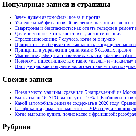
Популярные записи и страницы
Зачем нужен автомобиль: все за и против
52-недельный финансовый челлендж: как копить деньги
Смартфоны и безопасность: как отдать телефон в ремонт и
Для инвесторов: что такое ставка дисконтирования
Страхование жизни: 7 случаев, когда оно нужно
Приоритеты и сбережения: как копить, когда целей много
Принципы в управлении финансами: 5 базовых правил
Мышление дефицита и изобилия: как это работает в фина
Новичку в инвестициях: кто такие «квалы» и «неквалы» 
Инструкция: как получить налоговый вычет при покупк
Свежие записи
Поезд вместо машины: сравнили 5 направлений из Москвы
Выплаты по ОСАГО вырастут на 10%. ЦБ обновил правил
Какой автомобиль дешевле содержать в 2026 году. Сравни
Газификация дома: сколько стоит в 2026 году и как полу
Когда выгодно купить полис каско с франшизой: разобра
Рубрики