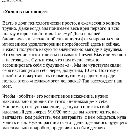
«Уклон в настоящее»
Взять в долг психологически просто, а ежемесячно копить
трудно. Даже когда мы понимаем весь вред первого и всю
пользу второго действия. Почему? Дело в нашей
биологически заложенной склонности фокусироваться на
мгновенном удовлетворении потребностей здесь и сейчас.
Нежели получить какую-то значительно выгоду в будущем.
Это явление когнитивисты называют Present Bias или «уклон
в настоящее». Суть в том, что нам очень сложно
ассоциировать себя с будущим «я». Мы не чувствуем связи
себя настоящего и себя через, допустим, 10 лет. Поэтому с
какой стати жертвовать сиюминутными радостями ради
пользы этого «незнакомого» человека? Так рассуждает наш
мозг.
Чтобы «обойти» это когнитивное искажение, нужно
максимально приблизить этого «незнакомца» к себе.
Например, есть упражнение, где нужно описать свой
идеальный день через 5/10/20 лет: где вы хотите жить, как
выглядеть, кем работать, чем завтракать, с кем общаться, куда
ходить и т.д. Нужно расписать этот день идеального будущего
максимально подробно, представить себя в деталях.