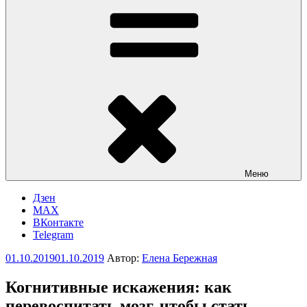
Меню
Дзен
MAX
ВКонтакте
Telegram
Опубликовано
01.10.2019
01.10.2019
Автор:
Елена Бережная
Когнитивные искажения: как
перевоспитать мозг, чтобы стать