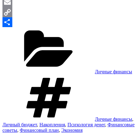
WordPress
Email
Copy
Рубрики
Link
Отправить
Личные финансы
Метки
Личные финансы
,
Личный бюджет
,
Накопления
,
Психология денег
,
Финансовые
советы
,
Финансовый план
,
Экономия