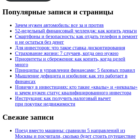
Популярные записи и страницы
Зачем нужен автомобиль: все за и против
52-недельный финансовый челлендж: как копить деньги
Смартфоны и безопасность: как отдать телефон в ремонт
и не остаться без денег
Для инвесторов: что такое ставка дисконтирования
Страхование жизни: 7 случаев, когда оно нужно
Приоритеты и сбережения: как копить, когда целей
много
Принципы в управлении финансами: 5 базовых правил
Мышление дефицита и изобилия: как это работает в
финансах
Новичку в инвестициях: кто такие «квалы» и «неквалы»
и зачем нужен статус квалифицированного инвестора
Инструкция: как получить налоговый вычет
при покупке недвижимости
Свежие записи
Поезд вместо машины: сравнили 5 направлений из
Москвы и посчитали, сколько будет стоить путешествие