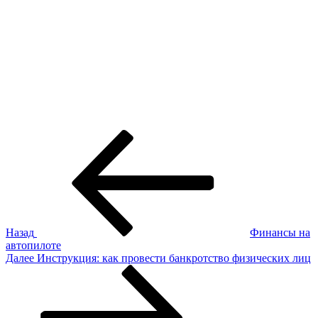
Навигация
Предыдущая
запись:
по
записям
Назад
Финансы на
автопилоте
Следующая
Далее
Инструкция: как провести банкротство физических лиц
запись