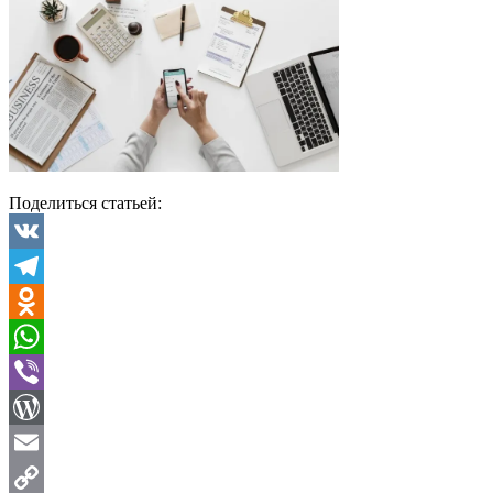
Поделиться статьей:
VK
Telegram
Odnoklassniki
WhatsApp
Viber
WordPress
Email