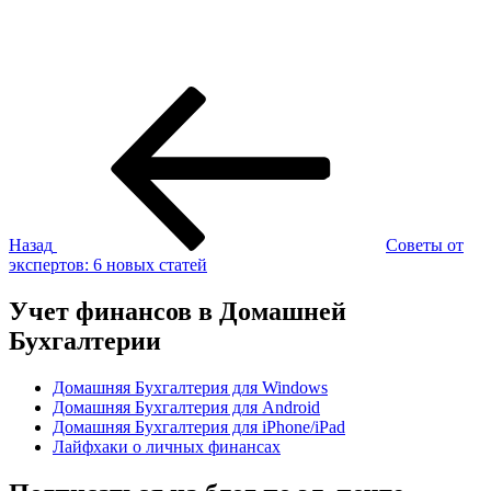
Навигация
Предыдущая
запись:
по
записям
Назад
Советы от
экспертов: 6 новых статей
Учет финансов в Домашней
Бухгалтерии
Домашняя Бухгалтерия для Windows
Домашняя Бухгалтерия для Android
Домашняя Бухгалтерия для iPhone/iPad
Лайфхаки о личных финансах