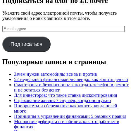
Подписаться на блог по эл. почте
Укажите свой адрес электронной почты, чтобы получать
уведомления о новых записях в этом блоге.
E-
mail
адрес
Подписаться
Популярные записи и страницы
Зачем нужен автомобиль: все за и против
52-недельный финансовый челлендж: как копить деньги
Смартфоны и безопасность: как отдать телефон в ремонт
и не остаться без денег
Для инвесторов: что такое ставка дисконтирования
Страхование жизни: 7 случаев, когда оно нужно
Приоритеты и сбережения: как копить, когда целей
много
Принципы в управлении финансами: 5 базовых правил
Мышление дефицита и изобилия: как это работает в
финансах