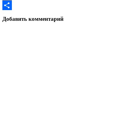
Copy
Link
Отправить
Добавить комментарий