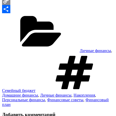
Email
Copy
Рубрики
Link
Отправить
Личные финансы
,
М
Семейный бюджет
Домашние финансы
,
Личные финансы
,
Накопления
,
Персональные финансы
,
Финансовые советы
,
Финансовый
план
Добавить комментарий