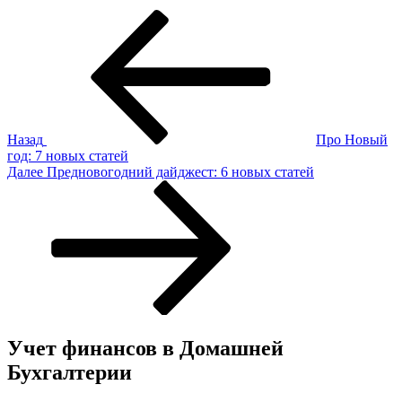
Навигация
Предыдущая
запись:
по
записям
Назад
Про Новый
год: 7 новых статей
Следующая
Далее
Предновогодний дайджест: 6 новых статей
запись
Учет финансов в Домашней
Бухгалтерии