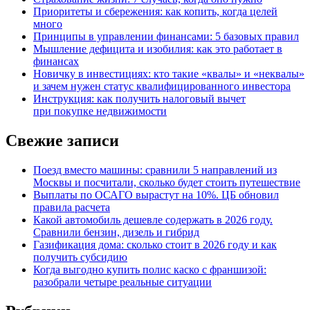
Приоритеты и сбережения: как копить, когда целей
много
Принципы в управлении финансами: 5 базовых правил
Мышление дефицита и изобилия: как это работает в
финансах
Новичку в инвестициях: кто такие «квалы» и «неквалы»
и зачем нужен статус квалифицированного инвестора
Инструкция: как получить налоговый вычет
при покупке недвижимости
Свежие записи
Поезд вместо машины: сравнили 5 направлений из
Москвы и посчитали, сколько будет стоить путешествие
Выплаты по ОСАГО вырастут на 10%. ЦБ обновил
правила расчета
Какой автомобиль дешевле содержать в 2026 году.
Сравнили бензин, дизель и гибрид
Газификация дома: сколько стоит в 2026 году и как
получить субсидию
Когда выгодно купить полис каско с франшизой:
разобрали четыре реальные ситуации