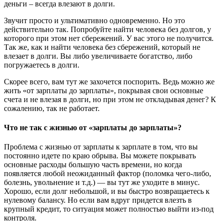
деньги – всегда влезают в долги.
Звучит просто и ультимативно одновременно. Но это
действительно так. Попробуйте найти человека без долгов, у
которого при этом нет сбережений. У вас этого не получится.
Так же, как и найти человека без сбережений, который не
влезает в долги. Вы либо увеличиваете богатство, либо
погружаетесь в долги.
Скорее всего, вам тут же захочется поспорить. Ведь можно же
жить «от зарплаты до зарплаты», покрывая свои основные
счета и не влезая в долги, но при этом не откладывая денег? К
сожалению, так не работает.
Что не так с жизнью от «зарплаты до зарплаты»?
Проблема с жизнью от зарплаты к зарплате в том, что вы
постоянно идете по краю обрыва. Вы можете покрывать
основные расходы большую часть времени, но когда
появляется любой неожиданный фактор (поломка чего-либо,
болезнь, увольнение и т.д.) — вы тут же уходите в минус.
Хорошо, если долг небольшой, и вы быстро возвращаетесь к
нулевому балансу. Но если вам вдруг придется влезть в
крупный кредит, то ситуация может полностью выйти из-под
контроля.