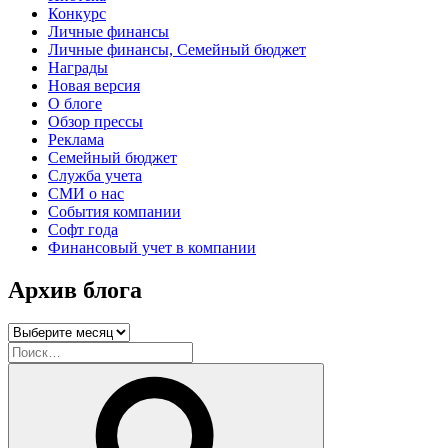
Конкурс
Личные финансы
Личные финансы, Семейный бюджет
Награды
Новая версия
О блоге
Обзор прессы
Реклама
Семейный бюджет
Служба учета
СМИ о нас
События компании
Софт года
Финансовый учет в компании
Архив блога
Архив
блога
Искать:
Поиск