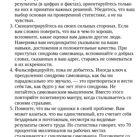
результаты (в цифрах и фактах), ориентируйтесь только
на них в принятии важных решений. Убедитесь, что ваш
выбор основан на проверенной статистике, а не на
чувствах.
Сконцентрируйтесь на своих сильных сторонах. Если
вам сложно поверить, что вы в чем-то хороши,
вспомните, какие оценки вам давали другие люди.
Наверняка вам неоднократно указывали на ваши
навыки, достижения и положительные качества. При
приступах синдрома самозванца, вспоминайте о добрых
словах, сказанных в ваш адрес, стараясь не сомневаться
в их искренности.
Фальсифицируйте, пока не добьетесь. Иногда ключ к
преодолению синдрома самозванца, как бы ни
парадоксально это звучало, — это притвориться и вести
себя так, как будто у вас нет этого синдрома. Не
питайтесь самозванским мышлением. Вместо этого
повторяйте позитивную мантру, когда сталкиваетесь со
своими страхами.
Помните, что вы не одиноки в своей проблеме. Вам
может казаться, что вы единственный, кто считает себя
бездарным и ничтожным, несмотря на видимые
результаты своего труда. Но статистика говорит, что 70
процентов миллениалов на рабочих местах
сталкиваются с синдромом самозванца. Поговорите со