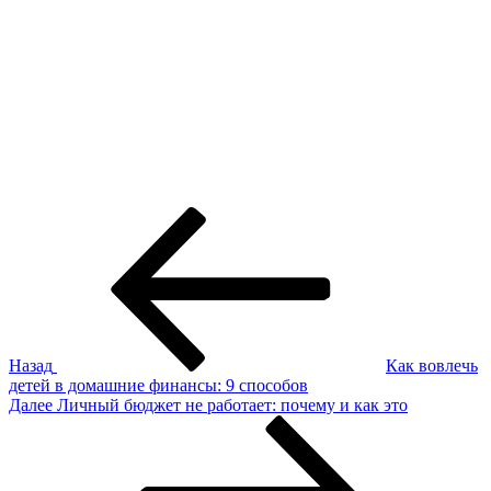
Навигация
Предыдущая
запись:
по
записям
Назад
Как вовлечь
детей в домашние финансы: 9 способов
Следующая
Далее
Личный бюджет не работает: почему и как это
запись