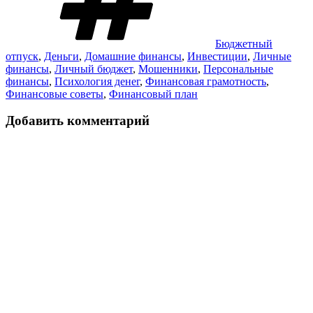
Бюджетный
отпуск
,
Деньги
,
Домашние финансы
,
Инвестиции
,
Личные
финансы
,
Личный бюджет
,
Мошенники
,
Персональные
финансы
,
Психология денег
,
Финансовая грамотность
,
Финансовые советы
,
Финансовый план
Добавить комментарий